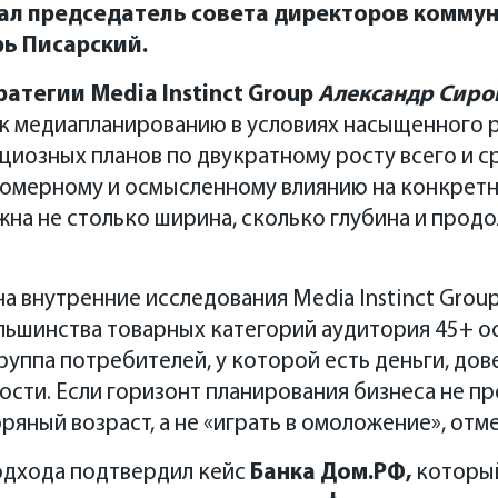
л председатель совета директор
ов комму
рь Писарский.
атегии Media Instinct Group
Александр Сиро
к медиапланированию в условиях насыщенного р
иозных планов по двукратному росту всего и с
номерному и осмысленному влиянию на конкрет
жна не столько ширина, сколько глубина и прод
а внутренние исследования Media Instinct Group
льшинства товарных категорий аудитория 45+ о
руппа потребителей, у которой есть деньги, дов
ости. Если горизонт планирования бизнеса не пр
ряный возраст, а не «играть в омоложение», отм
одхода подтвердил кейс
Банка Дом.РФ,
который