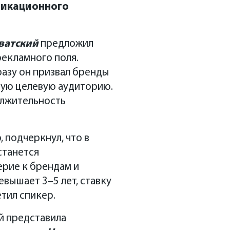
никационного
ватский
предложил
екламного поля.
разу он призвал бренды
ную целевую аудиторию.
олжительность
, подчеркнул, что в
станется
ерие к брендам и
евышает 3–5 лет, ставку
етил спикер.
 представила