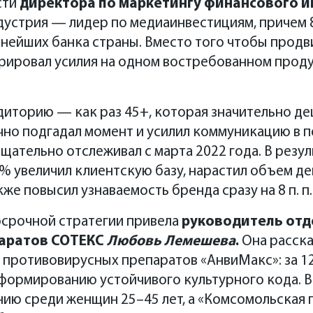
сти
директора по маркетингу финансового 
устрия — лидер по медиаинвестициям, причем 
нейших банка страны. Вместо того чтобы продв
трировал усилия на одном востребованном про
иторию — как раз 45+, которая значительно де
чно подгадал момент и усилил коммуникацию в 
щательно отслеживал с марта 2022 года. В резул
% увеличил клиентскую базу, нарастил объем д
акже повысил узнаваемость бренда сразу на 8 п. п.
срочной стратегии привела
руководитель отд
аратов СОТЕКС
Любовь Лемешева
.
Она расска
ротивовирусных препаратов «АнвиМакс»: за 12 
формированию устойчивого культурного кода. В
ию среди женщин 25–45 лет, а «Комсомольская п