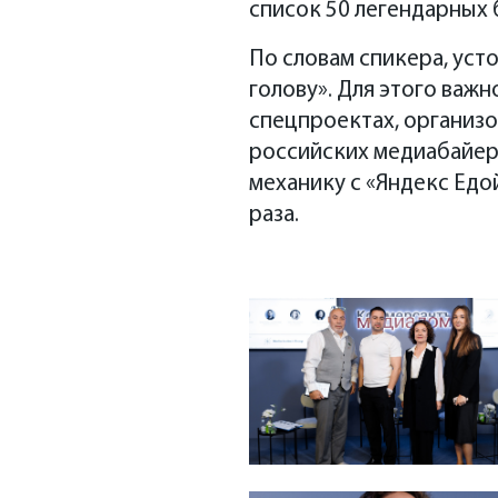
список 50 легендарных 
По словам спикера, уст
голову». Для этого важ
спецпроектах, организов
российских медиабайе
механику с «Яндекс Едой
раза.