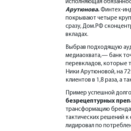
исполняющая обязанно
Арутюнова
.
Финтех-инд
покрывают четыре круп
сразу, Дом.РФ сконцен
вкладах.
Выбрав подходящую ауд
медиаохвата,— банк то
перевкладов, которые т
Ники Арутюновой, на 72
клиентов в 1,8 раза, а т
Пример успешной долго
безрецептурных преп
трансформацию бренда п
тактических решений к 
лидировал по потреблен