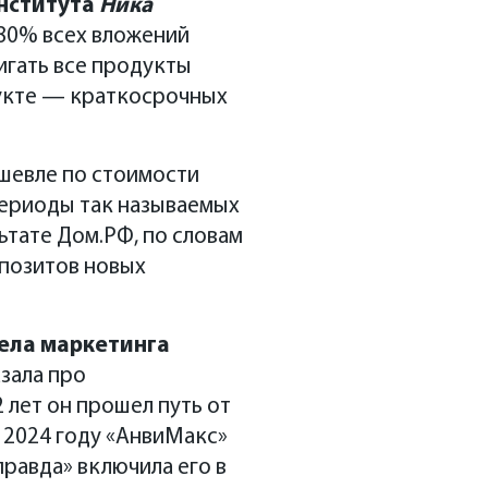
института
Ника
80% всех вложений
игать все продукты
дукте — краткосрочных
шевле по стоимости
периоды так называемых
ьтате Дом.РФ, по словам
епозитов новых
ела маркетинга
зала про
лет он прошел путь от
 2024 году «АнвиМакс»
равда» включила его в