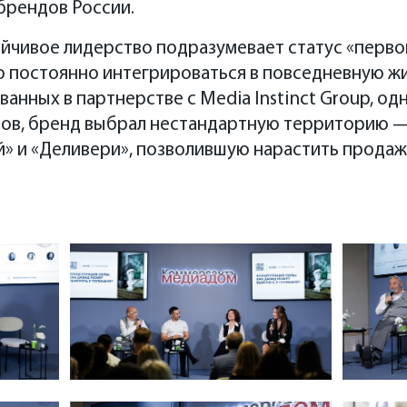
брендов России.
ойчивое лидерство подразумевает статус «первог
но постоянно интегрироваться в повседневную ж
анных в партнерстве с Media Instinct Group, од
ров, бренд выбрал нестандартную территорию
» и «Деливери», позволившую нарастить продажи 