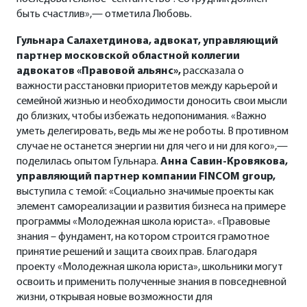
быть счастлив»,— отметила Любовь.
Гульнара Салахетдинова, адвокат, управляющий
партнер московской областной коллегии
адвокатов «Правовой альянс»,
рассказала о
важности расстановки приоритетов между карьерой и
семейной жизнью и необходимости доносить свои мысли
до близких, чтобы избежать недопонимания. «Важно
уметь делегировать, ведь мы же не роботы. В противном
случае не останется энергии ни для чего и ни для кого»,—
поделилась опытом Гульнара.
Анна Савин-Кровякова,
управляющий партнер компании FINCOM group,
выступила с темой: «Социально значимые проекты как
элемент самореализации и развития бизнеса на примере
программы «Молодежная школа юриста». «Правовые
знания – фундамент, на котором строится грамотное
принятие решений и защита своих прав. Благодаря
проекту «Молодежная школа юриста», школьники могут
освоить и применить полученные знания в повседневной
жизни, открывая новые возможности для