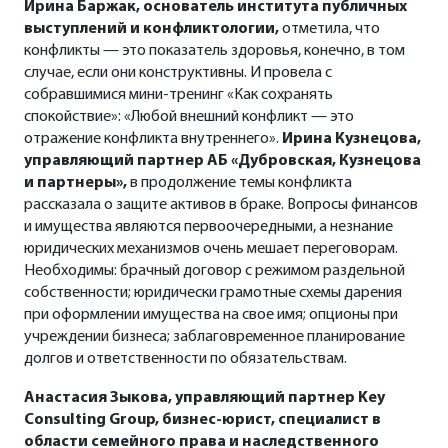
Ирина Баржак, основатель института публичных
выступлений и конфликтологии,
отметила, что
конфликты — это показатель здоровья, конечно, в том
случае, если они конструктивны. И провела с
собравшимися мини-тренинг «Как сохранять
спокойствие»: «Любой внешний конфликт — это
отражение конфликта внутреннего».
Ирина Кузнецова,
управляющий партнер АБ «Дубровская, Кузнецова
и партнеры»,
в продолжение темы конфликта
рассказала о защите активов в браке. Вопросы финансов
и имущества являются первоочередными, а незнание
юридических механизмов очень мешает переговорам.
Необходимы: брачный договор с режимом раздельной
собственности; юридически грамотные схемы дарения
при оформлении имущества на свое имя; опционы при
учреждении бизнеса; заблаговременное планирование
долгов и ответственности по обязательствам.
Анастасия Зыкова, управляющий партнер Key
Consulting Group, бизнес-юрист, специалист в
области семейного права и наследственного