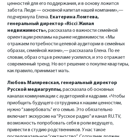
ценностей для его поддержания, и в основу ложится
забота. Люди — основной капитал нашей компании»,—
подчеркнула Елена.
Екатерина Ломтева,
генеральный директор «Ricci Жилая
недвижимость»,
рассказала о важности семейной
ориентации рекламы на рынке недвижимости. «Мы
отражаем потребности целевой аудитории в семейных
образах, семейной жизни»,— рассказала Елена. По ее
Коллектив как семья
словам, образ отца в рекламе усилился, и это отражает
Коммуникации как крепкие отношения
современный тренд. Но вот решение о покупке квартиры,
Мотивационные инструменты для
как правило, принимает мать.
родственников: медицинские страховки,
семейные праздники, скидки на обучение
Любовь Маляревская, генеральный директор
детей, семейные реликвии , фамильные
Русской медиагруппы,
рассказала об основных
украшения
каналах коммуникации с аудиторией и кадрами. «Чтобы
приобщить будущего сотрудника к нашим ценностям,
нужно “завербовать” его семью. Это обязательно
включает экскурсию на “Русское радио” и канал RU.TV,
возможность попробовать себя в роли ведущего,
привести в студию родственников. У нас такое
последовательное “сектантство”. Сотрудник должен