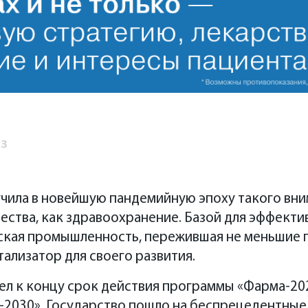
из
учила в новейшую пандемийную эпоху такого вн
ества, как здравоохранение. Базой для эффект
ская промышленность, пережившая не меньшие 
ализатор для своего развития.
л к концу срок действия программы «Фарма-2020
-2030». Государство пошло на беспрецедентные