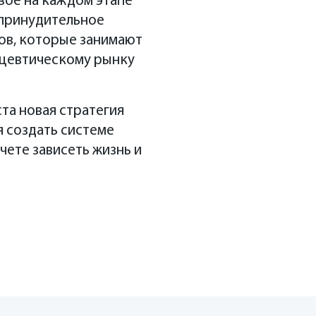
свое на каждом этапе
водства. «Здесь на
 принудительное
нки, ООО «Тева»
вела в электронный
ов, которые занимают
годаря этому
ацевтическому рынку
омного анализа ФГБУН «ФИЦ
ов.
та новая стратегия
я создать системе
чете зависеть жизнь и