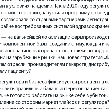
н в условиях пандемии. Так, в 2020 году регуля
 онлайн-торговлю, запустили программу по вне
 согласовали со странами-партнерами регистра
крайне востребованных системой здравоохранен
и — на дальнейшей локализации фармпроизводст
 компонентной базы, создании стимулов для ин
во инновационных препаратов, а также вывод р
ии выступил директор по коммерческой эффекти
и на зарубежные рынки. Как новая стратегия «
итрий Белоусов, который поделился данными из
ам отрасли: производителям лекарств, дистриб
«Существенная часть россиян (41%) удовлетворен
ому пациенту?
емы здравоохранения, и за последний год, несм
регулятора и бизнеса фиксируется рост цен на л
и коронавируса, их доля увеличилась на 7%. Нап
 найти правильный баланс интересов пациента с
ира, где проводился опрос, этот показатель, хот
в
, не готового работать на рынке себе в убыток,
ректор Sun Pharma Россия
янцев
о (74%), снизился на 3 п. п.»,— отметил он. Да
а
ва
ессонов
вление со стороны маркетплейсов и регулятора
едрой онкологии, гематологии и лучевой терапии РНИМУ им. Н. И. Пирогов
 директор, Ассоциация фармацевтических компаний «Инфарма»
ст, медиатехнолог, глава медиасовета консорциума «Устойчивый туризм»
ющий лабораторией химии пищевых продуктов ФГБУН «ФИЦ питания и биоте
 национальной системы здравоохранения в РФ п
нова
о совета ассоциации "Качество жизни"