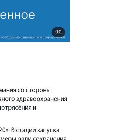
0:0
имания со стороны
ивного здравоохранения
потрясения и
». В стадии запуска
 меры ради сохранения