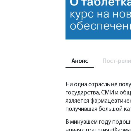
Анонс
Пост-рел
Ни одна отрасль не пол
государства, СМИ и общ
является фармацевтиче
получившая большой кат
В минувшем году подоше
новая стратегия «Фарма