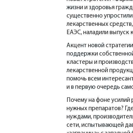
жизни и здоровья гражда
существенно упростили
лекарственных средств,
ЕАЭС, наладили выпуск 
Акцент новой стратеги
поддержки собственной
кластеры и производст
Первым на сесс
лекарственной продукци
России и СНГ Дм
помочь всем интересант
Health Report. 
и в первую очередь сам
российской сист
Почему на фоне усилий 
в стране эпидеми
нужных препаратов? Где
среди 15 стран м
Артур Валие
нуждами, производителя
генеральный ди
Сергей Рум
выше российског
Вадим Кукав
Ирина Пудо
Владимир Б
сети, испытывающей да
заведующий каф
исполнительный
тревел-журнали
д.б.н., заведу
качества работы
Елена Литви
наблюдательног