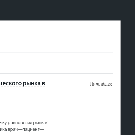
ческого рынка в
Подробнее
очку равновесия рынка?
льника врач—пациент—