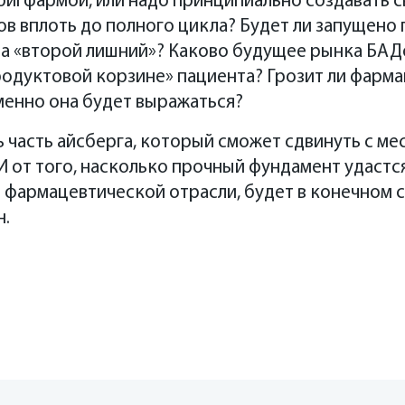
 бигфармой, или надо принципиально создавать 
иректор компании «НоваМедика»
х компаний повышения эффективности их произ
ин
есников
в вплоть до полного цикла? Будет ли запущено
иректор ПАО «Аптечная сеть 36,6»
аимодействию с государственными органами и обеспечению доступа на ры
ийти цифровизация. Например, STADA уже пере
ма «второй лишний»? Каково будущее рынка БАД
Эллер
нутренние процессы, и мы видим, насколько бла
родуктовой корзине» пациента? Грозит ли фарм
ких наук, профессор, руководитель лаборатории метаболомного и проте
тивность компании»,— сообщил Дмитрий Белоус
ехнологии»
менно она будет выражаться?
ректор iHerb в России
лоусов
 часть айсберга, который сможет сдвинуть с мес
ммерческой эффективности STADA в регионе Россия и СНГ
И от того, насколько прочный фундамент удастс
 фармацевтической отрасли, будет в конечном с
н.