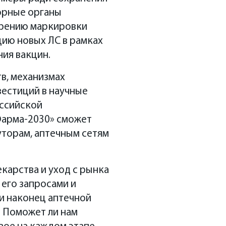
торные органы
дрению маркировки
цию новых ЛС в рамках
ия вакцин.
в, механизмах
вестиций в научные
оссийской
вности STADA в
Фарма-2030» сможет
 исследования STADA
уторам, аптечным сетям
а работой
отря на продолжение
екарства и уход с рынка
ротив, в целом
 его запросами и
ь и был изначально
 и наконец аптечной
льнейшее повышение
? Поможет ли нам
а, председатель
 при Минэкономразвитии РФ
хнологии»
отребует от