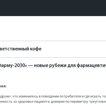
иветственный кофе
 «Фарму-2030» — новые рубежи для фармацевти
ния:
дром»: что изменилось в поведении потребителя и где искать т
венность за здоровье пациента: доверие по периметру треуго