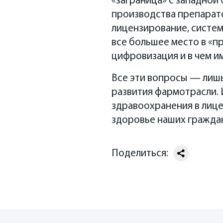
«заграница» с западной
генеральный д
фармацевтически
Сергей Дем
Андрей Кол
производства препарато
коммерческий д
директор по вз
помощь может пр
лицензирование, систе
Константин 
формат многие в
все большее место в «п
доктор химичес
выросла продук
Илья Микин
питания и биот
цифровизация и в чем и
генеральный ди
Дмитрий Бе
Все эти вопросы — лишь
директор по ко
развития фармотрасли. 
здравоохранения в лице
здоровье наших гражда
Поделиться: