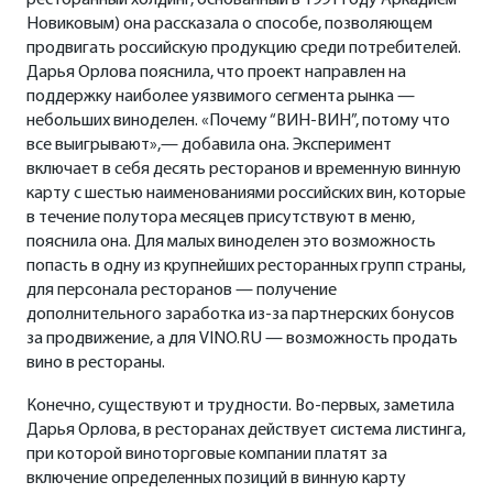
ресторанный холдинг, основанный в 1991 году Аркадием
Новиковым) она рассказала о способе, позволяющем
продвигать российскую продукцию среди потребителей.
Дарья Орлова пояснила, что проект направлен на
поддержку наиболее уязвимого сегмента рынка —
небольших виноделен. «Почему “ВИН-ВИН”, потому что
все выигрывают»,— добавила она. Эксперимент
включает в себя десять ресторанов и временную винную
карту с шестью наименованиями российских вин, которые
в течение полутора месяцев присутствуют в меню,
пояснила она. Для малых виноделен это возможность
попасть в одну из крупнейших ресторанных групп страны,
для персонала ресторанов — получение
дополнительного заработка из-за партнерских бонусов
за продвижение, а для VINO.RU — возможность продать
вино в рестораны.
Конечно, существуют и трудности. Во-первых, заметила
Дарья Орлова, в ресторанах действует система листинга,
при которой виноторговые компании платят за
включение определенных позиций в винную карту