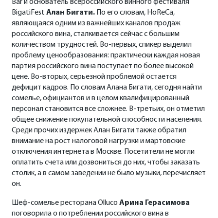
Bar и основатель всероссийского винного фестиваля
BigatiFest
Алан Бигати.
По его словам, HoReCa,
являющаяся одним из важнейших каналов продаж
российского вина, сталкивается сейчас с большим
количеством трудностей. Во-первых, спикер выделил
проблему ценообразования: практически каждая новая
партия российского вина поступает по более высокой
цене. Во-вторых, серьезной проблемой остается
дефицит кадров. По словам Алана Бигати, сегодня найти
сомелье, официантов и в целом квалифицированный
персонал становится все сложнее. В-третьих, он отметил
общее снижение покупательной способности населения.
Среди прочих издержек Алан Бигати также обратил
внимание на рост налоговой нагрузки и мартовские
отключения интернета в Москве. Посетители не могли
оплатить счета или дозвониться до них, чтобы заказать
столик, а в самом заведении не было музыки, перечисляет
он.
Шеф-сомелье ресторана Olluco
Арина Герасимова
поговорила о потреблении российского вина в