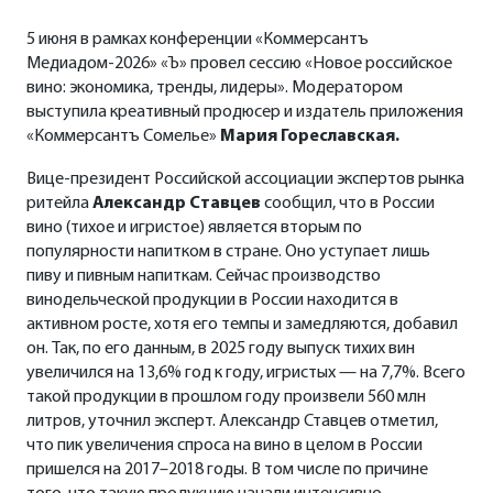
5 июня в рамках конференции «Коммерсантъ
Медиадом-2026» «Ъ» провел сессию «Новое российское
вино: экономика, тренды, лидеры». Модератором
выступила креативный продюсер и издатель приложения
«Коммерсантъ Сомелье»
Мария Гореславская.
Вице-президент Российской ассоциации экспертов рынка
ритейла
Александр Ставцев
сообщил, что в России
вино (тихое и игристое) является вторым по
популярности напитком в стране. Оно уступает лишь
пиву и пивным напиткам. Сейчас производство
винодельческой продукции в России находится в
активном росте, хотя его темпы и замедляются, добавил
он. Так, по его данным, в 2025 году выпуск тихих вин
увеличился на 13,6% год к году, игристых — на 7,7%. Всего
такой продукции в прошлом году произвели 560 млн
литров, уточнил эксперт. Александр Ставцев отметил,
что пик увеличения спроса на вино в целом в России
пришелся на 2017–2018 годы. В том числе по причине