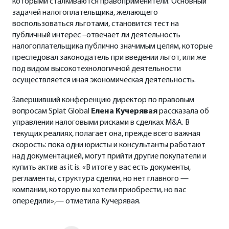
которыми сталкиваются правоприменители. Основный
задачей налогоплательщика, желающего
воспользоваться льготами, становится тест на
публичный интерес –отвечает ли деятельность
налогоплательщика публично значимым целям, которые
преследовал законодатель при введении льгот, или же
под видом высокотехнологичной деятельности
осуществляется иная экономическая деятельность.
Завершивший конференцию директор по правовым
вопросам Splat Global
Елена Кучерявая
рассказала об
управлении налоговыми рисками в сделках M&A. В
текущих реалиях, полагает она, прежде всего важная
скорость: пока одни юристы и консультанты работают
над документацией, могут прийти другие покупатели и
купить актив as it is. «В итоге у вас есть документы,
регламенты, структура сделки, но нет главного —
компании, которую вы хотели приобрести, но вас
опередили»,— отметила Кучерявая.