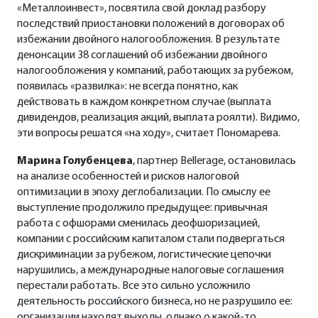
«Металлоинвест», посвятила свой доклад разбору
последствий приостановки положений в договорах об
избежании двойного налогообложения. В результате
денонсации 38 соглашений об избежании двойного
налогообложения у компаний, работающих за рубежом,
появилась «развилка»: не всегда понятно, как
действовать в каждом конкретном случае (выплата
дивидендов, реализация акций, выплата роялти). Видимо,
эти вопросы решатся «на ходу», считает Пономарева.
Марина Голубенцева
, партнер Bellerage, остановилась
на анализе особенностей и рисков налоговой
оптимизации в эпоху деглобализации. По смыслу ее
выступление продолжило предыдущее: привычная
работа с офшорами сменилась деофшоризацией,
компании с российским капиталом стали подвергаться
дискриминации за рубежом, логистические цепочки
нарушились, а международные налоговые соглашения
перестали работать. Все это сильно усложнило
деятельность российского бизнеса, но не разрушило ее:
организации находят выходы, однако о какой-то