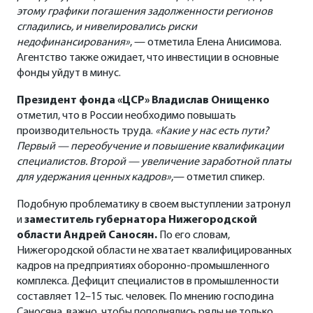
этому графики погашения задолженности регионов
сгладились, и нивелировались риски
недофинансирования»
, — отметила Елена Анисимова.
Агентство также ожидает, что инвестиции в основные
фонды уйдут в минус.
Президент фонда «ЦСР» Владислав Онищенко
отметил, что в России необходимо повышать
производительность труда.
«Какие у нас есть пути?
Первый — переобучение и повышение квалификации
специалистов. Второй — увеличение заработной платы
для удержания ценных кадров»
,— отметил спикер.
Подобную проблематику в своем выступлении затронул
и
заместитель губернатора Нижегородской
области Андрей Саносян.
По его словам,
Нижегородской области не хватает квалифицированных
кадров на предприятиях оборонно-промышленного
комплекса. Дефицит специалистов в промышленности
составляет 12–15 тыс. человек. По мнению господина
Саносяна, важно, чтобы пополнялись ряды не только