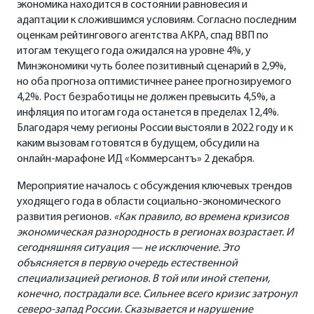
экономика находится в состоянии равновесия и
адаптации к сложившимся условиям. Согласно последним
оценкам рейтингового агентства АКРА, спад ВВП по
итогам текущего года ожидался на уровне 4%, у
Минэкономики чуть более позитивный сценарий в 2,9%,
но оба прогноза оптимистичнее ранее прогнозируемого
4,2%. Рост безработицы не должен превысить 4,5%, а
инфляция по итогам года останется в пределах 12,4%.
Благодаря чему регионы России выстояли в 2022 году и к
каким вызовам готовятся в будущем, обсудили на
онлайн-марафоне ИД «Коммерсантъ» 2 декабря.
Мероприятие началось с обсуждения ключевых трендов
уходящего года в области социально-экономического
развития регионов.
«Как правило, во времена кризисов
экономическая разнородность в регионах возрастает. И
сегодняшняя ситуация — не исключение. Это
объясняется в первую очередь естественной
специализацией регионов. В той или иной степени,
конечно, пострадали все. Сильнее всего кризис затронул
северо-запад России. Сказывается и нарушение