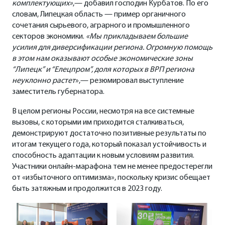
комплектующих»
,— добавил господин Курбатов. По его
словам, Липецкая область — пример органичного
сочетания сырьевого, аграрного и промышленного
секторов экономики.
«Мы прикладываем большие
усилия для диверсификации региона. Огромную помощь
в этом нам оказывают особые экономические зоны
“Липецк” и “Елецпром”, доля которых в ВРП региона
неуклонно растет
»,— резюмировал выступление
заместитель губернатора.
В целом регионы России, несмотря на все системные
вызовы, с которыми им приходится сталкиваться,
демонстрируют достаточно позитивные результаты по
итогам текущего года, который показал устойчивость и
способность адаптации к новым условиям развития.
Участники онлайн-марафона тем не менее предостерегли
от «избыточного оптимизма», поскольку кризис обещает
быть затяжным и продолжится в 2023 году.