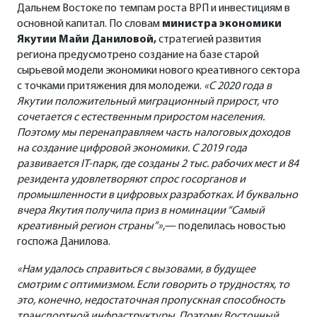
Дальнем Востоке по темпам роста ВРП и инвестициям в
основной капитал. По словам
министра экономики
Якутии Майи Даниловой,
стратегией развития
региона предусмотрено создание на базе старой
сырьевой модели экономики нового креативного сектора
с точками притяжения для молодежи.
«С 2020 года в
Якутии положительный миграционный прирост, что
сочетается с естественным приростом населения.
Поэтому мы перенаправляем часть налоговых доходов
на создание цифровой экономики. С 2019 года
развивается IT-парк, где созданы 2 тыс. рабочих мест и 84
резидента удовлетворяют спрос госорганов и
промышленности в цифровых разработках. И буквально
вчера Якутия получила приз в номинации “Самый
креативный регион страны”»
,— поделилась новостью
госпожа Данилова.
«Нам удалось справиться с вызовами, в будущее
смотрим с оптимизмом. Если говорить о трудностях, то
это, конечно, недостаточная пропускная способность
транспортной инфраструктуры. Поэтому Восточный