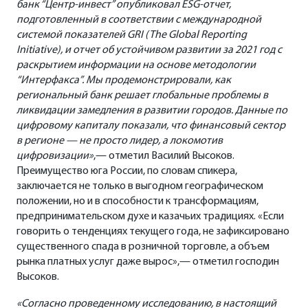
банк “Центр-инвест” опубликовал ESG-отчет,
подготовленный в соответствии с международной
системой показателей GRI (The Global Reporting
Initiative), и отчет об устойчивом развитии за 2021 год с
раскрытием информации на основе методологии
“Интерфакса”. Мы продемонстрировали, как
региональный банк решает глобальные проблемы в
ликвидации замедления в развитии городов. Данные по
цифровому капиталу показали, что финансовый сектор
в регионе — не просто лидер, а локомотив
цифровизации»
,— отметил Василий Высоков.
Преимущество юга России, по словам спикера,
заключается не только в выгодном географическом
положении, но и в способности к трансформациям,
предпринимательском духе и казачьих традициях. «Если
говорить о тенденциях текущего года, не зафиксировано
существенного спада в розничной торговле, а объем
рынка платных услуг даже вырос»,— отметил господин
Высоков.
«Согласно проведенному исследованию, в настоящий