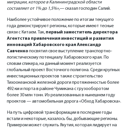
миграции, которое в Калининградской области
составляет от 1% до 1,5%»
,— сказал господин Салий.
Наиболее устойчивое положение по итогам текущего
года демонстрируют регионы, которые имеют тесные
связи с Китаем. Так,
первый заместитель директора
Агентства привлечения инвестиций и развития
инноваций Хабаровского края Александр
Савченко
посвятил свое выступление транспортно-
логистическому потенциалу Хабаровского края. По
словам спикера, на данный момент реализуется
глобальный проект Восточного полигона. Среди крупных
инвестиционных проектов также строительство
Тихоокеанской железной дороги протяженностью более
492 км и порта в районе Чумикана с грузооборотом
более 30 млн тонн. Из реализованных в нынешнем году
проектов — автомобильная дорога «Обход Хабаровска».
На путь цифровой трансформации в последние годы
встали и некоторые, казалось бы, добывающие регионы.
Примером может служить Якутия, которая лидирует на