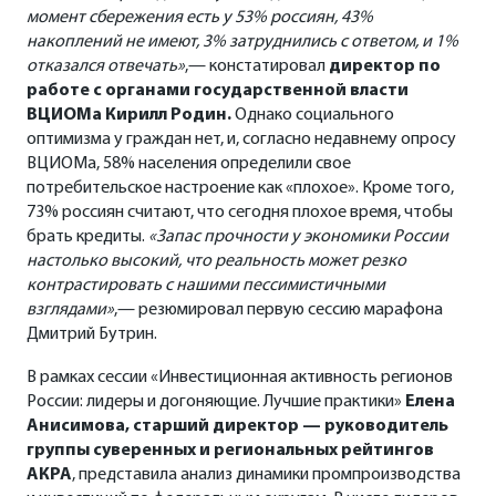
момент сбережения есть у 53% россиян, 43%
накоплений не имеют, 3% затруднились с ответом, и 1%
отказался отвечать»
,— констатировал
директор по
работе с органами государственной власти
ВЦИОМа Кирилл Родин.
Однако социального
оптимизма у граждан нет, и, согласно недавнему опросу
ВЦИОМа, 58% населения определили свое
потребительское настроение как «плохое». Кроме того,
73% россиян считают, что сегодня плохое время, чтобы
брать кредиты.
«Запас прочности у экономики России
настолько высокий, что реальность может резко
контрастировать с нашими пессимистичными
взглядами»
,— резюмировал первую сессию марафона
Дмитрий Бутрин.
В рамках сессии «Инвестиционная активность регионов
России: лидеры и догоняющие. Лучшие практики»
Елена
Анисимова, старший директор — руководитель
группы суверенных и региональных рейтингов
АКРА
, представила анализ динамики промпроизводства