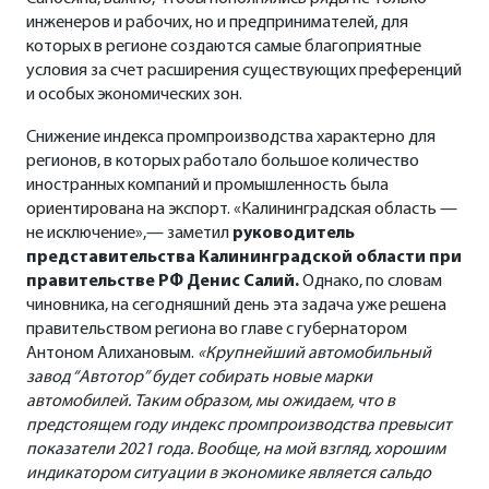
инженеров и рабочих, но и предпринимателей, для
которых в регионе создаются самые благоприятные
условия за счет расширения существующих преференций
и особых экономических зон.
Снижение индекса промпроизводства характерно для
регионов, в которых работало большое количество
иностранных компаний и промышленность была
ориентирована на экспорт. «Калининградская область —
не исключение»,— заметил
руководитель
представительства Калининградской области при
правительстве РФ Денис Салий.
Однако, по словам
чиновника, на сегодняшний день эта задача уже решена
правительством региона во главе с губернатором
Антоном Алихановым.
«Крупнейший автомобильный
завод “Автотор” будет собирать новые марки
автомобилей. Таким образом, мы ожидаем, что в
предстоящем году индекс промпроизводства превысит
показатели 2021 года. Вообще, на мой взгляд, хорошим
индикатором ситуации в экономике является сальдо