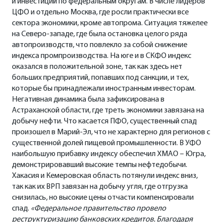
и инвестиций по федеральным округам. В числе лидеров
ЦФО и отдельно Москва, где росли практически все
сектора экономики, кроме автопрома. Ситуация тяжелее
на Северо-западе, где была остановка целого ряда
автопроизводств, что повлекло за собой снижение
индекса промпроизводства. На юге и в СКФО индекс
оказался в положительной зоне, так как здесь нет
больших предприятий, попавших под санкции, и тех,
которые бы принадлежали иностранным инвесторам.
Негативная динамика была зафиксирована в
Астраханской области, где треть экономики завязана на
добычу нефти. Что касается ПФО, существенный спад
произошел в Марий-Эл, что не характерно для регионов с
существенной долей пищевой промышленности. В УФО
наибольшую прибавку индексу обеспечил ХМАО – Югра,
демонстрировавший высокие темпы нефтедобычи.
Хакасия и Кемеровская область потянули индекс вниз,
так как их ВРП завязан на добычу угля, где отгрузка
снизилась, но высокие цены отчасти компенсировали
спад.
«Федеральное правительство провело
реструктуризацию банковских кредитов. Благодаря