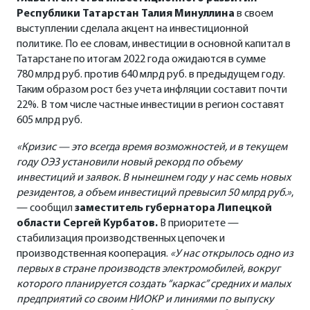
Республики Татарстан Талия Минуллина
в своем
выступлении сделала акцент на инвестиционной
политике. По ее словам, инвестиции в основной капитал в
Татарстане по итогам 2022 года ожидаются в сумме
780 млрд руб. против 640 млрд руб. в предыдущем году.
Таким образом рост без учета инфляции составит почти
22%. В том числе частные инвестиции в регион составят
605 млрд руб.
«Кризис — это всегда время возможностей, и в текущем
году ОЭЗ установили новый рекорд по объему
инвестиций и заявок. В нынешнем году у нас семь новых
резидентов, а объем инвестиций превысил 50 млрд руб.»
,
— сообщил
заместитель губернатора Липецкой
области Сергей Курбатов.
В приоритете —
стабилизация производственных цепочек и
производственная кооперация.
«У нас открылось одно из
первых в стране производств электромобилей, вокруг
которого планируется создать “каркас” средних и малых
предприятий со своим НИОКР и линиями по выпуску