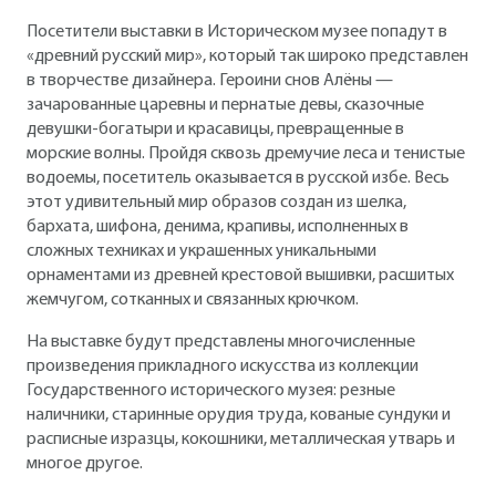
Посетители выставки в Историческом музее попадут в
«древний русский мир», который так широко представлен
в творчестве дизайнера. Героини снов Алёны —
зачарованные царевны и пернатые девы, сказочные
девушки-богатыри и красавицы, превращенные в
морские волны. Пройдя сквозь дремучие леса и тенистые
водоемы, посетитель оказывается в русской избе. Весь
этот удивительный мир образов создан из шелка,
бархата, шифона, денима, крапивы, исполненных в
сложных техниках и украшенных уникальными
орнаментами из древней крестовой вышивки, расшитых
жемчугом, сотканных и связанных крючком.
На выставке будут представлены многочисленные
произведения прикладного искусства из коллекции
Государственного исторического музея: резные
наличники, старинные орудия труда, кованые сундуки и
расписные изразцы, кокошники, металлическая утварь и
многое другое.