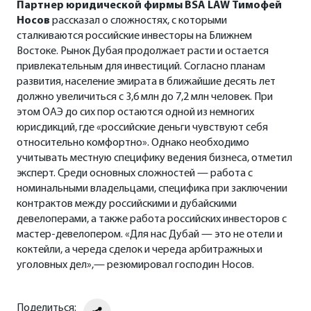
Партнер юридической фирмы
BSA
LAW
Тимофей
Носов
рассказал о сложностях, с которыми
сталкиваются российские инвесторы на Ближнем
Востоке. Рынок Дубая продолжает расти и остается
привлекательным для инвестиций. Согласно планам
развития, население эмирата в ближайшие десять лет
должно увеличиться с 3,6 млн до 7,2 млн человек. При
этом ОАЭ до сих пор остаются одной из немногих
юрисдикций, где «российские деньги чувствуют себя
относительно комфортно». Однако необходимо
учитывать местную специфику ведения бизнеса, отметил
эксперт. Среди основных сложностей — работа с
номинальными владельцами, специфика при заключении
контрактов между российскими и дубайскими
девелоперами, а также работа российских инвесторов с
мастер-девелопером. «Для нас Дубай — это не отели и
коктейли, а череда сделок и череда арбитражных и
уголовных дел»,— резюмировал господин Носов.
Поделиться: