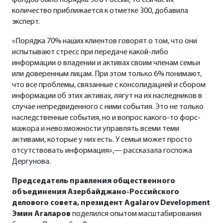
фондов было порядка 30 в России, то сейчас их
количество приближается к отметке 300, добавила
эксперт.
«Порядка 70% наших клиентов говорят о том, что они
испытывают стресс при передаче какой-либо
информации о владении и активах своим членам семьи
или доверенным лицам. При этом только 6% понимают,
что все проблемы, связанные с консолидацией и сбором
информации об этих активах, лягут на их наследников в
случае непредвиденного с ними события. Это не только
наследственные события, но и вопрос какого-то форс-
мажора и невозможности управлять всеми теми
активами, которые у них есть. У семьи может просто
отсутствовать информация»,— рассказала госпожа
Дергунова.
Председатель правления общественного
объединения Азербайджано-Российского
делового совета, президент
Agalarov
Development
Эмин Агаларов
поделился опытом масштабирования