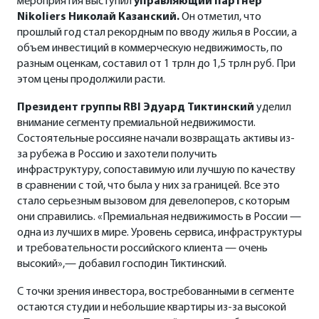
мероприятия выступил
управляющий партнер
Nikoliers
Николай Казанский.
Он отметил, что
прошлый год стал рекордным по вводу жилья в России, а
объем инвестиций в коммерческую недвижимость, по
разным оценкам, составил от 1 трлн до 1,5 трлн руб. При
этом цены продолжили расти.
Президент группы
RBI
Эдуард Тиктинский
уделил
внимание сегменту премиальной недвижимости.
Состоятельные россияне начали возвращать активы из-
за рубежа в Россию и захотели получить
инфраструктуру, сопоставимую или лучшую по качеству
в сравнении с той, что была у них за границей. Все это
стало серьезным вызовом для девелоперов, с которым
они справились. «Премиальная недвижимость в России —
одна из лучших в мире. Уровень сервиса, инфраструктуры
и требовательности российского клиента — очень
высокий»,— добавил господин Тиктинский.
С точки зрения инвестора, востребованными в сегменте
остаются студии и небольшие квартиры из-за высокой