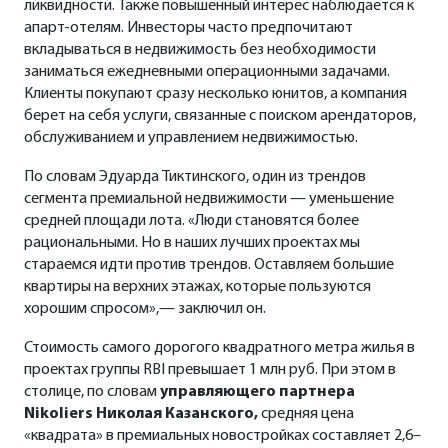
ликвидности. Также повышенный интерес наблюдается к
апарт-отелям. Инвесторы часто предпочитают
вкладываться в недвижимость без необходимости
заниматься ежедневными операционными задачами.
Клиенты покупают сразу несколько юнитов, а компания
берет на себя услуги, связанные с поиском арендаторов,
обслуживанием и управлением недвижимостью.
По словам Эдуарда Тиктинского, один из трендов
сегмента премиальной недвижимости — уменьшение
средней площади лота. «Люди становятся более
рациональными. Но в наших лучших проектах мы
стараемся идти против трендов. Оставляем большие
квартиры на верхних этажах, которые пользуются
хорошим спросом»,— заключил он.
Стоимость самого дорогого квадратного метра жилья в
проектах группы RBI превышает 1 млн руб. При этом в
столице, по словам
управляющего партнера
Nikoliers
Николая Казанского,
средняя цена
«квадрата» в премиальных новостройках составляет 2,6–