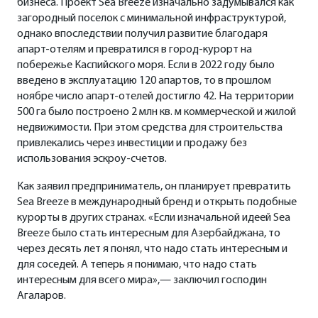
бизнеса. Проект Sea Breeze изначально задумывался как
загородный поселок с минимальной инфраструктурой,
однако впоследствии получил развитие благодаря
апарт-отелям и превратился в город-курорт на
побережье Каспийского моря. Если в 2022 году было
введено в эксплуатацию 120 апартов, то в прошлом
ноябре число апарт-отелей достигло 42. На территории
500 га было построено 2 млн кв. м коммерческой и жилой
недвижимости. При этом средства для строительства
привлекались через инвестиции и продажу без
использования эскроу-счетов.
Как заявил предприниматель, он планирует превратить
Sea Breeze в международный бренд и открыть подобные
курорты в других странах. «Если изначальной идеей Sea
Breeze было стать интересным для Азербайджана, то
через десять лет я понял, что надо стать интересным и
для соседей. А теперь я понимаю, что надо стать
интересным для всего мира»,— заключил господин
Агаларов.