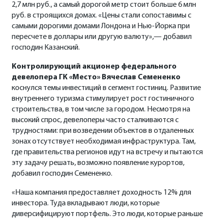
2,7 млн руб., а самый дорогой метр стоит больше 6 млн
руб. в строящихся домах. «Цены стали сопоставимы с
самыми дорогими домами Лондона и Нью-Йорка при
пересчете в доллары или другую валюту»,— добавил
господин Казанский.
Контролирующий акционер федерального
девелопера ГК «Место» Вячеслав Семененко
коснулся темы инвестиций в сегмент гостиниц. Развитие
внутреннего туризма стимулирует рост гостиничного
строительства, в том числе за городом. Несмотря на
высокий спрос, девелоперы часто сталкиваются с
трудностями: при возведении объектов в отдаленных
зонах отсутствует необходимая инфраструктура. Там,
где правительства регионов идут на встречу и пытаются
эту задачу решать, возможно появление курортов,
добавил господин Семененко.
«Наша компания предоставляет доходность 12% для
инвестора. Туда вкладывают люди, которые
диверсифицируют портфель. Это люди, которые раньше