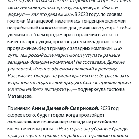
все стараются найти своего потребителя и предоставить
свою уникальную экспертизу, например, в области
формул — как это делаем мы».
В 2023 году, по словам
госпожи Матанцевой, наметилась тенденция экономии
потребителей на косметике для домашнего ухода. Чтобы
увеличить объем продаж при сохранении высокого
качества продукции, производители вкладываются в
продвижение, беря пример с западных компаний.
«По
сути, чем российские марки могли уступать раньше
западным брендам косметики? Не составами. Даже не
упаковкой. Именно объемом вложений в рекламу.
Российские бренды не умели красиво о себе рассказать
и правильно подать свой продукт. Сейчас пришло время
и в этом набрать экспертизу»,—
подчеркнула госпожа
Матанцева.
По мнению
Анны Дычевой-Смирновой,
2023 год,
скорее всего, будет годом, когда произойдет
окончательное понимание расклада на российском
косметическом рынке.
«Некоторые зарубежные бренды
присутствуют на рынке, но работают в режиме тишины,