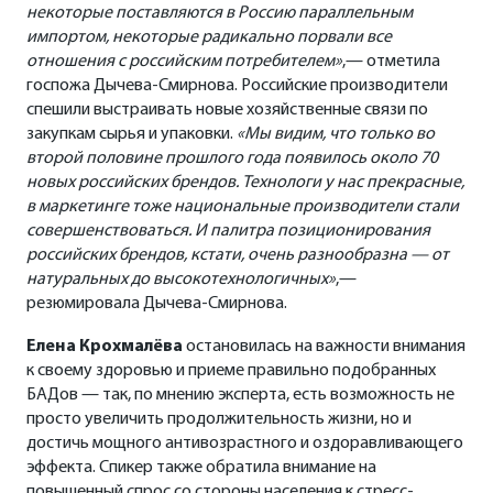
некоторые поставляются в Россию параллельным
импортом, некоторые радикально порвали все
отношения с российским потребителем»
,— отметила
госпожа Дычева-Смирнова. Российские производители
спешили выстраивать новые хозяйственные связи по
закупкам сырья и упаковки.
«Мы видим, что только во
второй половине прошлого года появилось около 70
новых российских брендов. Технологи у нас прекрасные,
в маркетинге тоже национальные производители стали
совершенствоваться. И палитра позиционирования
российских брендов, кстати, очень разнообразна — от
натуральных до высокотехнологичных»
,—
резюмировала Дычева-Смирнова.
Елена Крохмалёва
остановилась на важности внимания
к своему здоровью и приеме правильно подобранных
БАДов — так, по мнению эксперта, есть возможность не
просто увеличить продолжительность жизни, но и
достичь мощного антивозрастного и оздоравливающего
эффекта. Спикер также обратила внимание на
повышенный спрос со стороны населения к стресс-