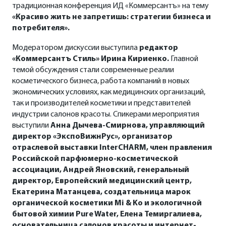
традиционная конференция ИД «Коммерсантъ» на тему
«
Красиво жить не запретишь: стратегии бизнеса и
потребителя».
Модератором дискуссии выступила
редактор
«Коммерсантъ Стиль» Ирина Кириенко.
Главной
темой обсуждения стали современные реалии
косметического бизнеса, работа компаний в новых
экономических условиях, как медицинских организаций,
так и производителей косметики и представителей
индустрии салонов красоты. Спикерами мероприятия
выступили
Анна Дычева-Смирнова, управляющий
директор «ЭкспоВижнРус», организатор
отраслевой выставки InterCHARM, член правления
Российской парфюмерно-косметической
ассоциации, Андрей Яновский, генеральный
директор, Европейский медицинский центр,
Екатерина Матанцева, создательница марок
органической косметики Mi & Ko и экологичной
бытовой химии Pure Water, Елена Темиргалиева,
основательница салонов красоты и интернет-