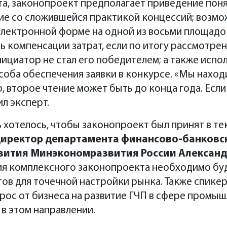
ата, законопроект предполагает приведение пон
вие со сложившейся практикой концессий; возм
электронной форме на одной из восьми площадо
ь компенсации затрат, если по итогу рассмотре
нициатор не стал его победителем; а также исп
особа обеспечения заявки в конкурсе. «Мы нахо
о, второе чтение может быть до конца года. Есл
л эксперт.
ь хотелось, чтобы законопроект был принят в т
иректор департамента финансово-банковс
вития Минэкономразвития России Александ
тия комплексного законопроекта необходимо бу
ов для точечной настройки рынка. Также спикер
рос от бизнеса на развитие ГЧП в сфере промыш
 в этом направлении.