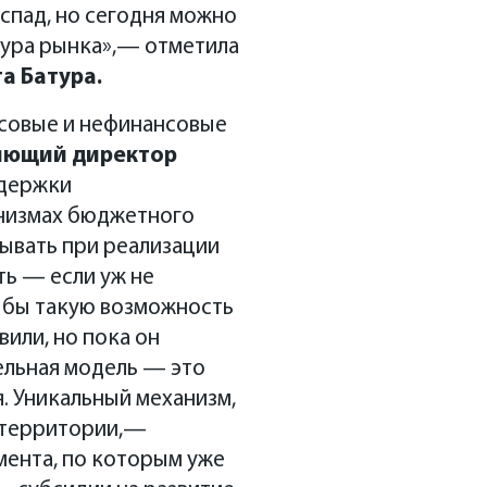
спад, но сегодня можно
тура рынка»,— отметила
а Батура.
нсовые и нефинансовые
яющий директор
ддержки
анизмах бюджетного
тывать при реализации
ь — если уж не
я бы такую возможность
вили, но пока он
тельная модель — это
. Уникальный механизм,
й территории,—
мента, по которым уже