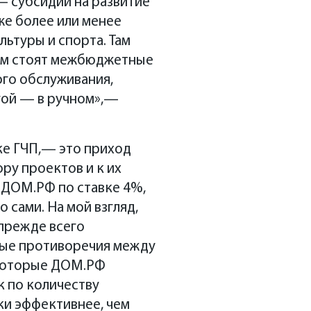
— субсидии на развитие
же более или менее
льтуры и спорта. Там
ком стоят межбюджетные
ого обслуживания,
угой — в ручном»,—
ке ГЧП,— это приход
ру проектов и к их
 ДОМ.РФ по ставке 4%,
 сами. На мой взгляд,
прежде всего
рые противоречия между
 которые ДОМ.РФ
к по количеству
ки эффективнее, чем