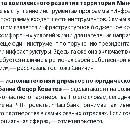
та комплексного развития территорий Мин
е выступление инструментам программы «Инфр
в программу входят шесть инструментов. Самым
том является инфраструктурное бюджетное кре
 комфортных условий жизни для населения напра
ПРОГРАММА МЕРОПРИЯТИЯ
м еще один инструмент по поручению президент
 инфраструктуры. Здесь также она включает в 
ебуется наличие в регионах своей собственной
и»,— рассказала госпожа Синичич.
 —
исполнительный директор по юридическ
банка Федор Коватев
— сделал акцент на роли
о-частного партнерства. По его словам, сегодня
 на ГЧП-проекты. «Наш банк принимает активно
о партнерства в самых разных отраслях. Если г
социальная сфера»,— отметил эксперт.