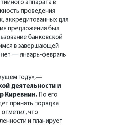
ятийного аппарата в
ожность проведения
к, аккредитованных для
ния предложения был
ользование банковской
димся в завершающей
и нет — январь-февраль
екущем году»,—
кой деятельности и
р Киревнин.
По его
дет принять порядка
 отметил, что
ленности и планирует