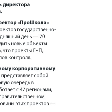
ь директора
.
иректор «ПроШкола»
роектов государственно-
одняшний день — 70
водить новые объекты
, что проекты ГЧП,
пов контроля.
ьному корпоративному
н представляет собой
рвую очередь в
отает с 47 регионами,
правительственном
оловины этих проектов —