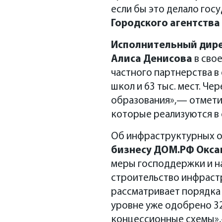
если бы это делало го
Городского агентства
Исполнительный дире
Алиса Денисова
в сво
частного партнерства в
школ и 63 тыс. мест. Ч
образования»,— отметил
которые реализуются в
Об инфраструктурных о
бизнесу ДОМ.РФ Окса
меры господдержки и на
строительство инфраст
рассматривает порядка 
уровне уже одобрено 32
концессионные схемы»