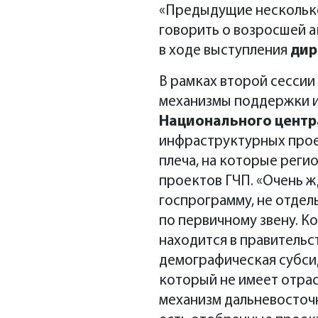
«Предыдущие несколько 
говорить о возросшей а
в ходе выступления
дир
В рамках второй сесси
механизмы поддержки 
Национального центр
инфраструктурных проек
плеча, на которые реги
проектов ГЧП. «Очень ж
госпрограмму, не отдел
по первичному звену. Ко
находится в правительс
демографическая субси
который не имеет отра
механизм дальневосточн