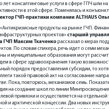
лет консалтинговые услуги в сфере ГПЧ шли на 
ктивности в этой сфере. Поменялась и конъюнк
ектор ГЧП-практики компании ALTHAUS Ольг
и «Антикризисные продукты на рынке ГЧП. Фина
инфраструктурных проектов»
старший управл
а ГЧП Максим Ткаченко
рассказал о мерах по
тов. По словам спикера, речь идет о семи мех
оны и муниципальные образования могут рассчи
дем в сфере здравоохранения такую возможност
ьный порядок предоставления субсидии, то хот
ллеги такой правовой акт на согласование напра
тве. Пока, повторюсь, механизмов семь. Показа
дия на создание школ по линии Минпросвещения
слевой привязки и осуществляется на отдельно
ой и арктической концессии. Два новых инстру