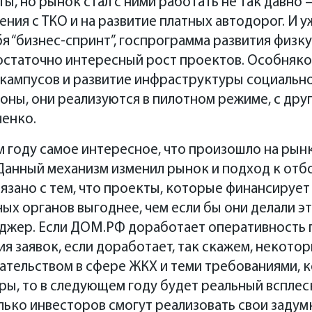
ы, но рынок стал с ними работать не так давно 
ия с ТКО и на развитие платных автодорог. И у
 “бизнес-спринт”, госпрограмма развития физку
достаточно интересный рост проектов. Особня
 кампусов и развитие инфраструктуры социальн
роны, они реализуются в пилотном режиме, с др
ченко.
м году самое интересное, что произошло на рын
анный механизм изменил рынок и подход к отбо
язано с тем, что проекты, которые финансирует
ых органов выгоднее, чем если бы они делали это
нджер. Если ДОМ.РФ доработает оперативность 
 заявок, если доработает, так скажем, некото
тельством в сфере ЖКХ и теми требованиями,
оры, то в следующем году будет реальный всплес
олько инвесторов смогут реализовать свои задум