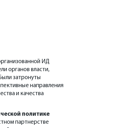
 организованной ИД
и органов власти,
 Были затронуты
спективные направления
ества и качества
ической политике
астном партнерстве