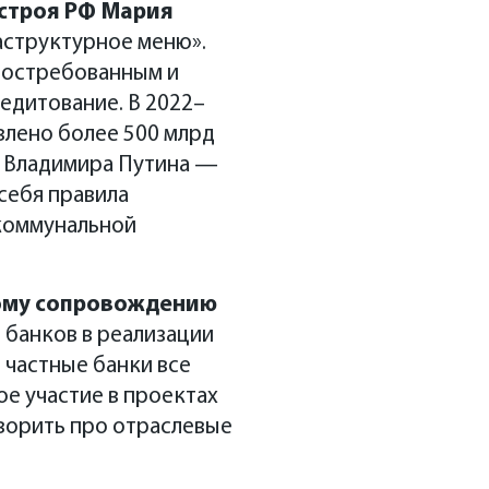
строя РФ Мария
аструктурное меню».
 востребованным и
дитование. В 2022–
влено более 500 млрд
а Владимира Путина —
себя правила
 коммунальной
ому сопровождению
 банков в реализации
 частные банки все
е участие в проектах
оворить про отраслевые