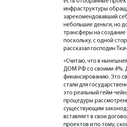
есть отобранные проект
инфраструктуры обращен
зарекомендовавший себя
небольшие деньги, но 
трансферы на создание
поскольку, с одной сто
рассказал господин Тка
«Считаю, что в нынешне
ДОМ.РФ со своими 4%. Д
финансированию. Это св
стали для государственн
это реальный гейм-чей
процедуры рассмотрения
существующим законода
вставляет в свои догов
проектов и по тому, ск