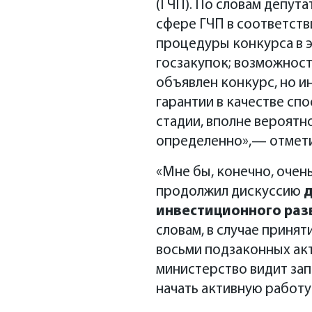
(ГЧП). По словам депут
сфере ГЧП в соответст
процедуры конкурса в 
госзакупок; возможност
объявлен конкурс, но и
гарантии в качестве сп
стадии, вполне вероятн
определенно»,— отмети
«Мне бы, конечно, очен
продолжил дискуссию
д
инвестиционного раз
словам, в случае приня
восьми подзаконных акт
министерство видит зап
начать активную работу