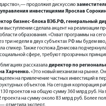
сударство»,— продолжил дискуссию
заместител
 управления инвестициями Ярослав Сорокин
ктор бизнес-блока ВЭБ.РФ, генеральный д
ем выступлении сделала акцент на реализации п
 области образования. «Охват программы на сег
ерез три недели в двух субъектах РФ мы будем в
а спикер. Также госпожа Денисова подчеркнула
 социальной сфере, требуют прозрачных принци
блигациях рассказала
директор по регионал
на Харченко.
«
Это новый механизм на рынке. О
целен на привлечение частных инвестиций в пе
руктурных объектов.
На сегодня корпорация раб
130 проектов на общую сумму 360 млрд руб.
На 
 проекта на сумму около 83 млрд руб. Более п
,— отметила эксперт.