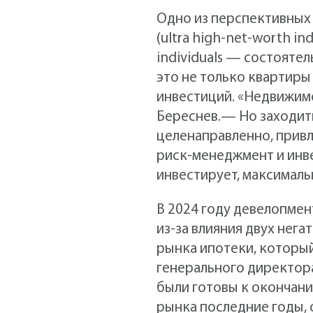
Одно из перспективных
(ultra high-net-worth i
individuals — состояте
это не только квартиры
инвестиций. «Недвижимо
Береснев.— Но заходить
целенаправленно, прив
риск-менеджмент и инве
инвестирует, максималь
В 2024 году девелопмен
из-за влияния двух нег
рынка ипотеки, которы
генерального директор
были готовы к окончан
рынка последние годы,