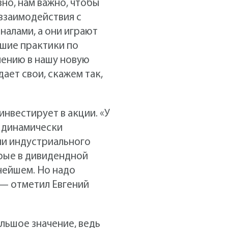
вно, нам важно, чтобы
взаимодействия с
алами, а они играют
чшие практики по
лению в нашу новую
ает свои, скажем так,
нвестирует в акции. «У
о динамически
ми индустриального
орые в дивидендной
нейшем. Но надо
,— отметил Евгений
льшое значение, ведь