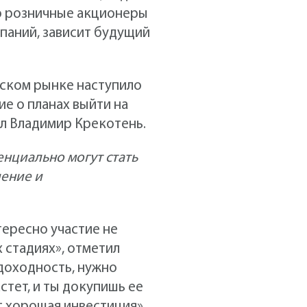
ко розничные акционеры
паний, зависит будущий
йском рынке наступило
е о планах выйти на
л Владимир Крекотень.
енциально могут стать
ление и
тересно участие не
х стадиях», отметил
 доходность, нужно
стет, и ты докупишь ее
ет хорошая инвестиция»,