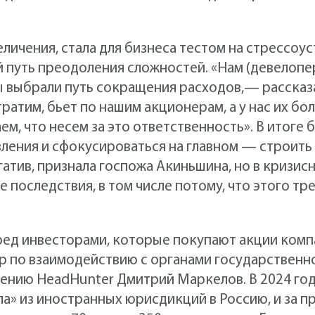
еличения, стала для бизнеса тестом на стрессоу
й путь преодоления сложностей. «Нам (девелоп
мы выбрали путь сокращения расходов,— расска
тратим, бьет по нашим акционерам, а у нас их бол
ем, что несем за это ответственность». В итоге
ления и сфокусироваться на главном — строить 
гатив, признала госпожа Акиньшина, но в кризи
 последствия, в том числе потому, что этого тр
ед инвесторами, которые покупают акции компа
 по взаимодействию с органами государственно
ению HeadHunter Дмитрий Маркелов. В 2024 го
а» из иностранных юрисдикций в Россию, и за 