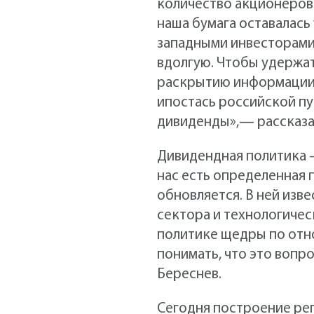
количество акционеров в
наша бумага оставалась
западными инвесторами,
вдолгую. Чтобы удержат
раскрытию информации,
ипостась российской пу
дивиденды»,— рассказа
Дивидендная политика —
нас есть определенная
обновляется. В ней из
сектора и технологичес
политике щедры по отно
понимать, что это вопр
Береснев.
Сегодня построение реп