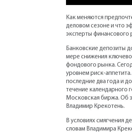
Как меняются предпочте
деловом сезоне и что э
эксперты финансового ры
Банковские депозиты до
мере снижения ключевой
фондового рынка. Сегод
уровнем риск-аппетита.
последние два года и д
течение календарного го
Московская биржа. Об 
Владимир Крекотень.
В условиях смягчения 
словам Владимира Крек