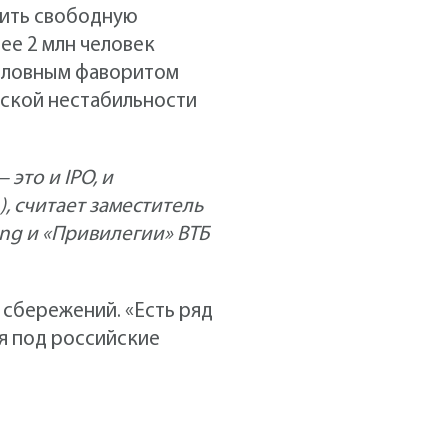
тить свободную
ее 2 млн человек
зусловным фаворитом
еской нестабильности
это и IPO, и
, считает заместитель
ng и «Привилегии» ВТБ
сбережений. «Есть ряд
уя под российские