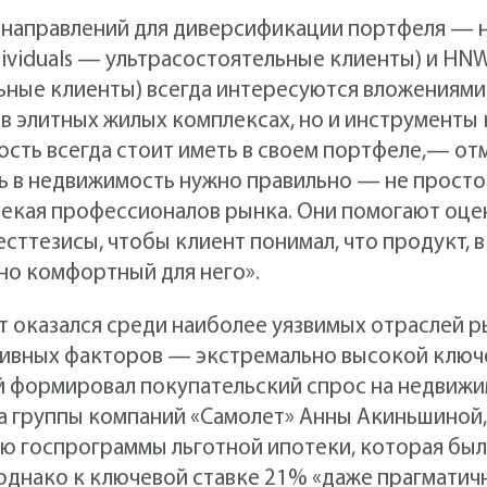
 направлений для диверсификации портфеля —
ndividuals — ультрасостоятельные клиенты) и HNW
льные клиенты) всегда интересуются вложениям
 в элитных жилых комплексах, но и инструменты
сть всегда стоит иметь в своем портфеле,— от
 в недвижимость нужно правильно — не просто 
лекая профессионалов рынка. Они помогают оце
сттезисы, чтобы клиент понимал, что продукт, 
но комфортный для него».
т оказался среди наиболее уязвимых отраслей р
ативных факторов — экстремально высокой ключ
й формировал покупательский спрос на недвижи
а группы компаний «Самолет» Анны Акиньшиной
ию госпрограммы льготной ипотеки, которая бы
 однако к ключевой ставке 21% «даже прагмати