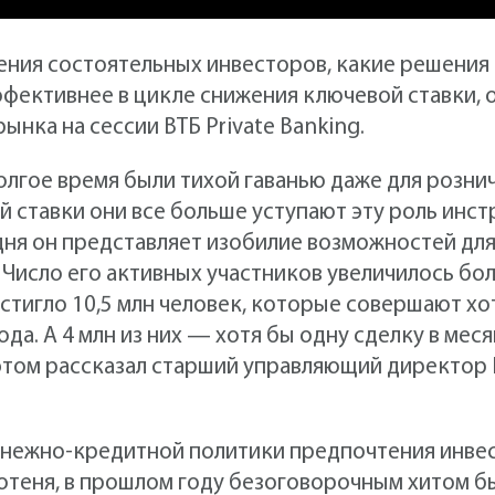
ния состоятельных инвесторов, какие решения 
ффективнее в цикле снижения ключевой ставки,
нка на сессии ВТБ Private Banking.
лгое время были тихой гаванью даже для розни
 ставки они все больше уступают эту роль инс
ня он представляет изобилие возможностей для
 Число его активных участников увеличилось бол
остигло 10,5 млн человек, которые совершают хо
да. А 4 млн из них — хотя бы одну сделку в мес
этом рассказал старший управляющий директор
денежно-кредитной политики предпочтения инве
отеня, в прошлом году безоговорочным хитом 