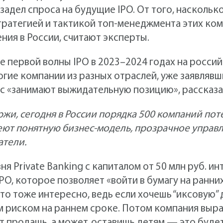
адел спроса на будущие IPO. От того, насколь
ратегией и тактикой топ-менеджмента этих ком
ния в России, считают эксперты.
е первой волны IPO в 2023–2024 годах на росси
гие компании из разных отраслей, уже заявлявши
с «занимают выжидательную позицию», рассказа
ржи, сегодня в России порядка 500 компаний пот
еют понятную бизнес-модель, прозрачное управ
атели.
я Private Banking с капиталом от 50 млн руб. ин
-IPO, которое позволяет «войти в бумагу на ранни
то тоже интересно, ведь если хочешь “иксовую”
м риском на раннем сроке. Потом компания выра
лет продашь, а может, оставишь детям — это буд