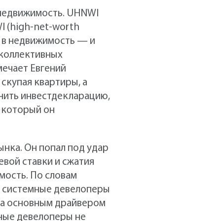
 недвижимость. UHNWI
I (high-net-worth
и в недвижимость — и
 коллективных
мечает Евгений
скупая квартиры, а
нить инвестдекларацию,
в который он
ынка. Он попал под удар
евой ставки и сжатия
мость. По словам
, системные девелоперы
ла основным драйвером
чные девелоперы не