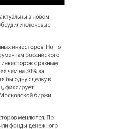
актуальны в новом
 обсудили ключевые
чных инвесторов. Но по
трументам российского
 инвесторов с разным
ее чем на 30% за
тя бы одну сделку в
яц, фиксирует
 Московской биржи
сторов меняются. По
были фонды денежного