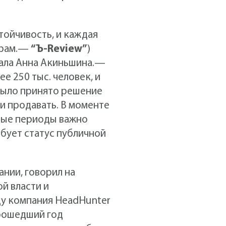
стойчивость, и каждая
ерам.—
“Ъ-Review”
)
зала Анна Акиньшина.—
ее 250 тыс. человек, и
 было принято решение
и продавать. В моменте
сные периоды важно
ебует статус публичной
нии, говорил на
й власти и
ду компания HeadHunter
прошедший год