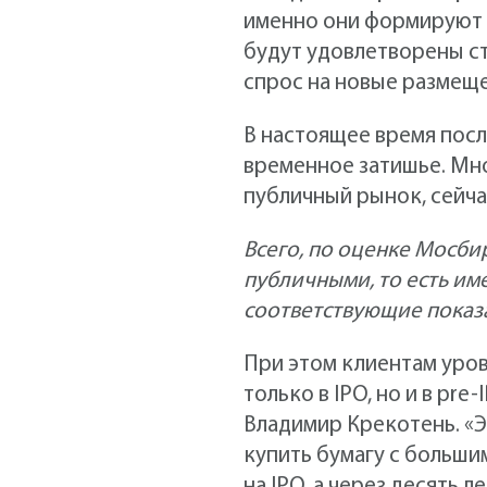
именно они формируют з
будут удовлетворены ст
спрос на новые размеще
В настоящее время посл
временное затишье. Мно
публичный рынок, сейча
Всего, по оценке Мосби
публичными, то есть им
соответствующие показ
При этом клиентам уровн
только в IPO, но и в pre
Владимир Крекотень. «Э
купить бумагу с больши
на IPO, а через десять 