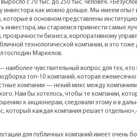
ыросло с 70 тыс. до 250 тыс. человек. «Безусло
 у инвестора как можно дольше. Мы имеем опыт 
 которые в основном представлены институцион
ь инвестора, мы стараемся привнести самые лу
 прозрачности бизнеса, корпоративному управ
бличной технологической компании, и это тоже д
л господин Маркелов.
 наиболее чувствительный вопрос для тех, кто и
 подборка топ-10 компаний, которая ежемесячн
вестные компании — некий микс между компания
кого. Нам бы хотелось, чтобы те компании, кот
шению к акционерам, следовали этому и в даль
ос, который каждая компания решает отдельно»
утации для публичных компаний имеет очень бо