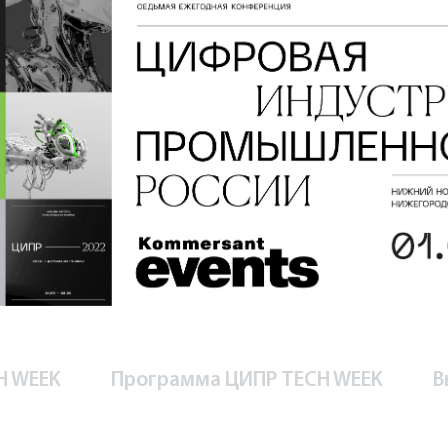
H WEEK
Программа ЦИПР TECH WEEK
В