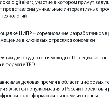
лока digital-art, участие в котором примут вед
ут представлены уникальные интерактивные про
 технологий
ЦИПР.Нейм
лощадке ЦИПР – соревнование разработчиков в 
мещение в ключевых отраслях экономики
кций для студентов и молодых IT специалистов
а в формате TED
езависимая деловая премия в области цифровых 
мии является популяризация в России проектов и
цифровой трансформации экономики страны
Ольга
Пи
Food
Tech