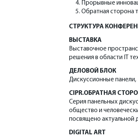
Прорывные инновац
Обратная сторона 
СТРУКТУРА КОНФЕРЕН
Tech
Startup
ВЫСТАВКА
Выставочное пространст
решения в области IT т
ДЕЛОВОЙ БЛОК
Дискуссионные панели,
CIPR.ОБРАТНАЯ СТОР
Серия панельных диску
общество и человеческ
посвящено актуальной 
DIGITAL ART