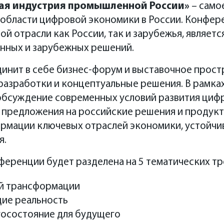
ЦИПР-2022 объединит серию мероприятий в
ая индустрия промышленной России»
– само
 области цифровой экономики в России. Конфе
22 пройдет в формате недельного техноло
й отрасли как России, так и зарубежья, являет
ая по 5 июня в Нижнем Новгороде. Участник
нных и зарубежных решений.
ги
стартапов, турнир по киберспорту, гастро
ятия, фестиваль уличного искусства. Клю
инит в себе бизнес-форум и выставочное простр
 разработки и концептуальные решения. В рамк
ференция «Цифровая индустрия промышленн
бсуждение современных условий развития цифр
конгрессно
-выставочном центре «Нижегород
 предложения на российские решения и продук
рмации ключевых отраслей экономики, устойчи
я.
еренции будет разделена на 5 тематических тр
й трансформации
щие реальность
госостояние для будущего