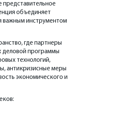
 формате фестиваля
е представительное
ренция объединяет
гического фестиваля
ся важным инструментом
ов ждут лекции,
номические и
чевым событием ЦИПР
анство, где партнеры
ах деловой программы
ой России», которая
овых технологий,
ская Ярмарка».
ты, антикризисные меры
вость экономического и
еков: