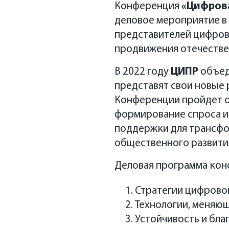
Конференция
Неделя технологий: 
«Цифров
деловое мероприятие в
Конференция ЦИПР-20
представителей цифрово
ЦИПР
Tech
Week
с 30 м
продвижения отечестве
паблик-токи,
питчин
В 2022 году
музыкальные меропри
ЦИПР
объед
представят свои новые
Tech
Week
станет кон
Конференции пройдет о
состоится 1-3 июня в
формирование спроса и
поддержки для трансфо
общественного развити
Tech
Talk
Деловая программа конф
Стратегии цифрово
CIPR
Student
Технологии, меняю
Устойчивость и бла