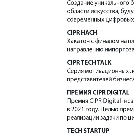
Создание уникального б
Глеб Никитин.
области искусства, буд
современных цифровых
CIPR HACH
Хакатон с финалом на п
направлению импортоза
CIPR TECH TALK
Серия мотивационных ле
представителей бизнес
ПРЕМИЯ CIPR DIGITAL
Премия CIPR Digital -н
в 2021 году. Целью пре
реализации задачи по 
TECH STARTUP
CIPR+Нижний