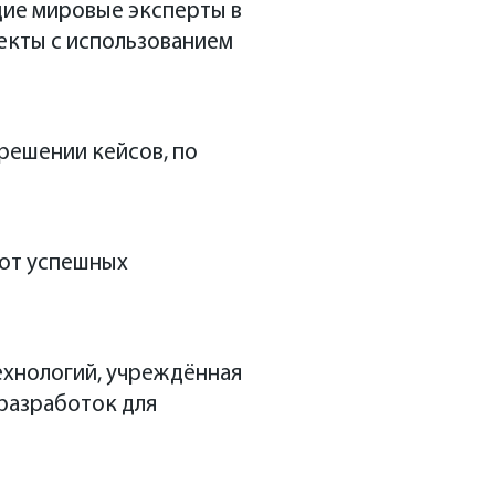
ущие мировые эксперты в
екты с использованием
арк
решении кейсов, по
 от успешных
технологий, учреждённая
 разработок для
вень