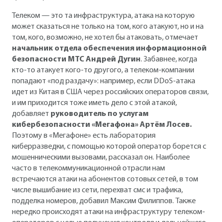
Телеком — это та инфраструктура, атака на которую
может сказаться не только на том, кого атакуют, но и на
том, кого, возможно, не хотел бы атаковать, отмечает
начальник отдела обеспечения информационной
безопасности МТС Андрей Дугин
. Забавнее, когда
кто-то атакует кого-то другого, а телеком-компании
попадают «под раздачу»: например, если DDoS-атака
идет из Китая в США через российских операторов связи,
и им приходится тоже иметь дело с этой атакой,
добавляет
руководитель по услугам
кибербезопасности «Мегафона» Артём Лосев.
Поэтому в «Мегафоне» есть лаборатория
киберразведки, с помощью которой оператор борется с
мошенническими вызовами, рассказал он. Наиболее
часто в телекоммуникационной отрасли нам
встречаются атаки на абонентов сотовых сетей, в том
числе вышибание из сети, перехват смс и трафика,
подделка номеров, добавил Максим Филиппов. Также
нередко происходят атаки на инфраструктуру телеком-