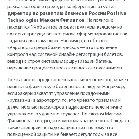
Все основные риски представлены на киберполигоне, в
рамках которого проходит конференция, отметил
директор по развитию бизнеса в России Positive
Technologies Максим Филиппов
. На полигоне
находится 14 объектов инфраструктуры, каждому из
которых присущи бизнес-риски, сформулированные как
задания для атакующих. Например, на объекте
«Аэропорт» среди бизнес-рисков — это получение
контроля над системой онлайн-регистрации билетов,
вывод из строя системы маршрутизации багажа,
нарушение процессов посадки и высадки пассажиров
Треть рисков, представленных на киберполигоне, может
влиять на физическую безопасность людей. Например,
если хакеры захватят управление посадочными
«рукавами» в аэропорту, то, это чревато травмами и
даже гибелью пассажиров, падающих из нелегитимно
управляемого удаленно «рукава». По словам Максима
Филиппова, в подходах компаний к защите он наблюдает
такие сценарии: не надо защищаться, потому что
полноценной защиты не бывает; регуляторы за все