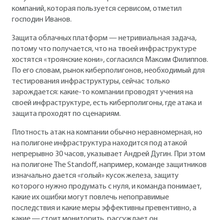
компаний, которая пользуется сервисом, отметил
господин Иванов.
Защита облачных платформ — нетривиальная задача,
потому что получается, что на твоей инфраструктуре
хостятся «троянские кони», согласился Максим Филиппов.
По его словам, рынок киберполигонов, необходимый для
тестирования инфраструктуры, сейчас только
зарождается: какие-то компании проводят учения на
своей инфраструктуре, есть киберполигоны, где атака и
защита проходят по сценариям.
Плотность атак на компании обычно неравномерная, но
на полигоне инфраструктура находится под атакой
непрерывно 30 часов, указывает Андрей Дугин. При этом
на полигоне The Standoff, например, команде защитников
изначально дается «голый» кусок железа, защиту
которого нужно продумать с нуля, и команда понимает,
какие их ошибки могут повлечь непоправимые
последствия и какие меры эффективны превентивно, а
какие ― стоит мониторить, рассуждает он.