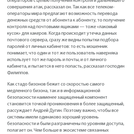
операторов с целью получения контроля и дальнейшего
совершения атак, рассказал он. Так как все телеком-
операторы мира предлагают возможность перевода
денежных средств от абонента к абоненту, то получение
контроля над почтовыми ящиками — тоже «лакомый
кусок» для хакеров. Когда происходит утечка данных
почтового сервера, сразу же видны попытки подбора
паролей от личных кабинетов: то есть мошенник
понимает, что один и тот же пользователь наверняка
использует тот же пароль и почты, и от личного
кабинета, и пытается в него попасть, рассказал господин
Филиппов.
Как стадо бизонов бежит со скоростью самого
медленного бизона, так и в информационной
безопасности наименее защищенный компонент
становится точкой проникновения в более защищенный,
рассуждает Андрей Дугин. Поэтому важно, чтобы все
системы имели одинаково хороший уровень
безопасности и были разграничены по уровням доступа,
полагает он. Чем больше в экосистеме связанных