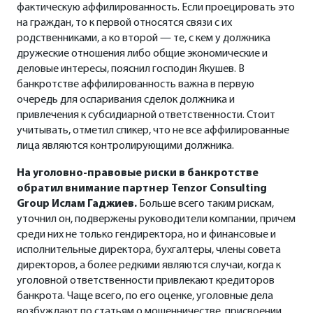
фактическую аффилированность. Если проецировать это
на граждан, то к первой относятся связи с их
родственниками, а ко второй — те, с кем у должника
дружеские отношения либо общие экономические и
деловые интересы, пояснил господин Якушев. В
банкротстве аффилированность важна в первую
очередь для оспаривания сделок должника и
привлечения к субсидиарной ответственности. Стоит
учитывать, отметил спикер, что не все аффилированные
лица являются контролирующими должника.
На уголовно-правовые риски в банкротстве
обратил внимание партнер
Tenzor
Consulting
Group
Ислам Гаджиев.
Больше всего таким рискам,
уточнил он, подвержены руководители компании, причем
среди них не только гендиректора, но и финансовые и
исполнительные директора, бухгалтеры, члены совета
директоров, а более редкими являются случаи, когда к
уголовной ответственности привлекают кредиторов
банкрота. Чаще всего, по его оценке, уголовные дела
возбуждают по статьям о мошенничестве, присвоении