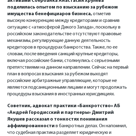
активами Сбербанка Анастасия Хрулева
поделилась опытом по взысканию за рубежом
имущества бенефициаров бизнеса,
отметив
высокую конкуренцию между кредиторами и сравнив
ситуацию с «атмосферой Дикого Запада», поскольку в
российском законодательстве отсутствуют правовые
механизмы, регулирующие данную деятельность
кредиторов в процедурах банкротства. Также, по ее
словам, после введения санкций крупные кредиторы,
включая российские банки, столкнулись с серьезными
препятствиями на данном направлении. Сейчас на первый
план в вопросах взыскания за рубежом выходят
российские арбитражные управляющие, которые не
являются подсанкционными лицами и могут продолжать
процедуры взыскания в иностранных юрисдикциях.
Советник, адвокат практики «Банкротство» АБ
«Андрей Городисский и партнеры» Дмитрий
Якушев
рассказал о тонкостях понимания
аффилированности
в банкротных делах. Он напомнил,
что судебная практика разделяет юридическую и