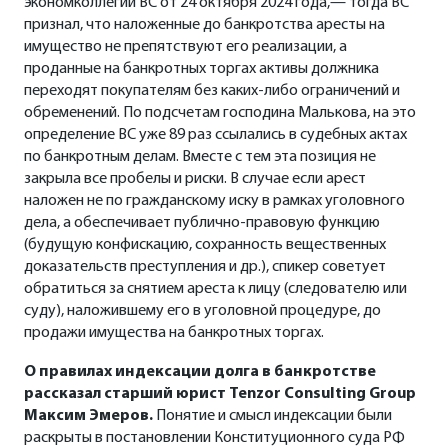
экономколлегии ВС от 24 октября 2024 года,— тогда ВС
признал, что наложенные до банкротства аресты на
имущество не препятствуют его реализации, а
проданные на банкротных торгах активы должника
переходят покупателям без каких-либо ограничений и
обременений. По подсчетам господина Малькова, на это
определение ВС уже 89 раз ссылались в судебных актах
по банкротным делам. Вместе с тем эта позиция не
закрыла все пробелы и риски. В случае если арест
наложен не по гражданскому иску в рамках уголовного
дела, а обеспечивает публично-правовую функцию
(будущую конфискацию, сохранность вещественных
доказательств преступления и др.), спикер советует
обратиться за снятием ареста к лицу (следователю или
суду), наложившему его в уголовной процедуре, до
продажи имущества на банкротных торгах.
О правилах индексации долга в банкротстве
рассказал старший юрист
Tenzor
Consulting
Group
Максим Эмеров.
Понятие и смысл индексации были
раскрыты в постановлении Конституционного суда РФ