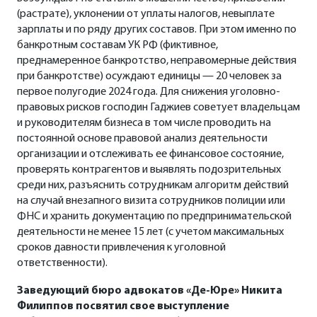
(растрате), уклонении от уплаты налогов, невыплате
зарплаты и по ряду других составов. При этом именно по
банкротным составам УК РФ (фиктивное,
преднамеренное банкротство, неправомерные действия
при банкротстве) осуждают единицы — 20 человек за
первое полугодие 2024 года. Для снижения уголовно-
правовых рисков господин Гаджиев советует владельцам
и руководителям бизнеса в том числе проводить на
постоянной основе правовой анализ деятельности
организации и отслеживать ее финансовое состояние,
проверять контрагентов и выявлять подозрительных
среди них, разъяснить сотрудникам алгоритм действий
на случай внезапного визита сотрудников полиции или
ФНС и хранить документацию по предпринимательской
деятельности не менее 15 лет (с учетом максимальных
сроков давности привлечения к уголовной
ответственности).
Заведующий бюро адвокатов «Де-Юре» Никита
Филиппов
посвятил свое выступление