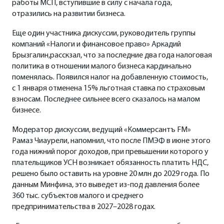
работы МСП, вступившие в силу с начала года,
отразились на развитии бизнеса.
Еще один участника дискуссии, руководитель группы
компаний «Налоги и финансовое право» Аркадий
Брызгалин,расскзал, что за последние два года налоговая
политика в отношении малого бизнеса кардинально
поменялась. Появился налог на добавленную стоимость,
с 1 января отменена 15% льготная ставка по страховым
взносам. Последнее сильнее всего сказалось на малом
бизнесе.
Модератор дискуссии, ведущий «Коммерсантъ FM»
Рамаз Чиаурели, напомнил, что после ПМЭФ в июне этого
года нижний порог доходов, при превышении которого у
плательщиков УСН возникает обязанность платить НДС,
решено было оставить на уровне 20 млн до 2029 года. По
данным Минфина, это выведет из-под давления более
360 тыс. субъектов малого и среднего
предпринимательства в 2027–2028 годах.