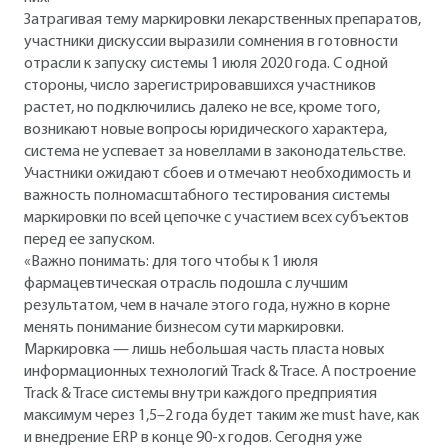
Затрагивая тему маркировки лекарственных препаратов,
участники дискуссии выразили сомнения в готовности
отрасли к запуску системы 1 июля 2020 года. С одной
стороны, число зарегистрировавшихся участников
растет, но подключились далеко не все, кроме того,
возникают новые вопросы юридического характера,
система не успевает за новеллами в законодательстве.
Участники ожидают сбоев и отмечают необходимость и
важность полномасштабного тестирования системы
маркировки по всей цепочке с участием всех субъектов
перед ее запуском.
«Важно понимать: для того чтобы к 1 июля
фармацевтическая отрасль подошла с лучшим
результатом, чем в начале этого года, нужно в корне
менять понимание бизнесом сути маркировки.
Маркировка — лишь небольшая часть пласта новых
информационных технологий Track & Trace. А построение
Track & Trace системы внутри каждого предприятия
максимум через 1,5–2 года будет таким же must have, как
и внедрение ERP в конце 90-х годов. Сегодня уже