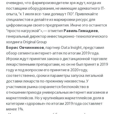
очевидно, что фармпроизводители зря ждут, когда их
поставщики оборудования, не имеющие адекватного IT-
опыта, “к 1 июля все-таки допишут ПО”. Привлекайте
специалистов и делайте из маркировки ресурс для
цифровизации своего предприятия. Иначе это останется
“просто нагрузкой”»,— отметил
Равиль Гимадиев
,
генеральный директор инвестиционно-технологического
холдинга Original Group
Борис Овчинников
, партнер Data Insight, представил
обзор сегмента интернет-аптек по итогам 2019 года.
Игроки ждут принятия закона о дистанционной торговле
лекарственными препаратами, но он не был принят в 2019
году и под вопросом его принятие в 2020 году,
соответственно, сроки и параметры запуска легальной
доставки лекарств по-прежнему неизвестны. У
участников рынка сохраняется беспокойство в
отношении прихода универсальных интернет магазинов и
маркетплейсов. Но у крупнейших маркетплейсов доля в
категории «здоровье» по итогам 2019 года составляет
менее 1%.