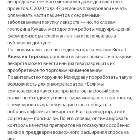
не предложил четкого механизма даже для пилотных
проектов. С 2020 года 47 регионов планировали начать
оплачивать части пациентов с сердечными
заболеваниями покупку лекарств — но, по словам
господина Кукавы, методология работы медучреждений,
фармпроизводителей и аптек так и не появилась в
публичном доступе.
По словам заместителя гендиректора компании Biocad
Алексея Торгова
, дополнительные сложности в закупки
лекарств может внести инициатива разрешить их
приобретение по торговым наименованиям.
Правительство поручило Минздраву проработать такую
возможность для онкопрепаратов. «Если мы
сомневаемся в качестве препаратов на российском
рынке, необходимо усилить фармаконадзор, в частности,
стимулировать врачей и пациентов сообщать о
побочных эффектах лекарств в Росздравнадзор, а не в
соцсети»,— пояснил он. По его словам, оптимизировать
контроль качества препаратов на госзакупках особенно
важно в преддверии возможного расширения спроса на
них.