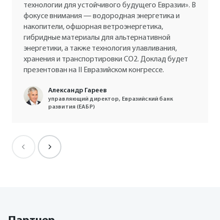
технологии для устойчивого будущего Евразии». В
фокусе внимания — водородная энергетика и
накопители, офшорная ветроэнергетика,
гибридные материалы для альтернативной
Сергей Пикин
Директор Фонда энергетического развития
энергетики, а также технология улавливания,
хранения и транспортировки СО2. Доклад будет
презентован на II Евразийском конгрессе.
Александр Гареев
управляющий директор, Евразийский банк
Василий Савин
развития (ЕАБР)
партнер, инвестиции и рынки капитала,
руководитель группы оценки бизнеса и активов,
Kept