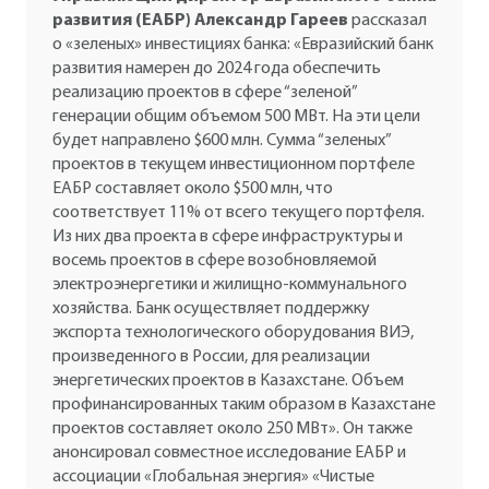
развития (ЕАБР) Александр Гареев
Дмитрий Боровиков, вице-президент по
Савин
рассказал
о «зеленых» инвестициях банка: «Евразийский банк
стратегии, управлению производственным
Александр Старченко,
развития намерен до 2024 года обеспечить
портфелем и трейдингом энергокомпании
председатель наблюдательного совета
Заместитель главы «Совета рынка»
президента «Русэнергосбыта»
реализацию проектов в сфере “зеленой”
Олег Баркин
«Фортум».
«Сообщества потребителей энергии»
Михаила Андронова.
директор департамента
«Цифровой
Андрей Катаев,
генерации общим объемом 500 МВт. На эти цели
развития электроэнергетики Минэнерго
член правления, директор по
энергопереход: трансформация отрасли и
директор «Атомэнергосбыта» (входит в
будет направлено $600 млн. Сумма “зеленых”
Андрей Максимов.
энергетическим рынкам и внешним связям
появление новых бизнес-моделей»,
«Росатом») Петр Конюшенко.
проектов в текущем инвестиционном портфеле
«Системного оператора».
директор Фонда
ЕАБР составляет около $500 млн, что
энергетического развития Сергей Пикин.
Петр Конюшенко
генеральный директор, АтомЭнергоСбыт
соответствует 11% от всего текущего портфеля.
Из них два проекта в сфере инфраструктуры и
восемь проектов в сфере возобновляемой
председатель совета
электроэнергетики и жилищно-коммунального
директоров «Ротек» Михаил Лифшиц.
Дмитрий Боровиков
хозяйства. Банк осуществляет поддержку
Вице-президент по стратегии, управлению
экспорта технологического оборудования ВИЭ,
Олег Баркин
Михаил Андронов
Михаил Лифшиц
производственным портфелем и трейдингом,
члена Правления Ассоциации «НП Совет рынка»
президент, «РУСЭНЕРГОСБЫТ»
председатель совета директоров, РОТЕК
Александр Старченко
Андрей Катаев
произведенного в России, для реализации
Фортум
председатель наблюдательного совета,
директор по энергетическим рынкам и внешним
энергетических проектов в Казахстане. Объем
Ассоциация «Сообщество потребителей
связям АО «Системный оператор ЕЭС»
профинансированных таким образом в Казахстане
энергии»
проектов составляет около 250 МВт». Он также
Андрей Максимов
анонсировал совместное исследование ЕАБР и
директор Департамента развития
ассоциации «Глобальная энергия» «Чистые
электроэнергетики Министерства энергетики РФ