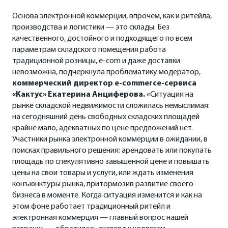
Основа электронной коммерции, впрочем, как и ритейла,
В конце мероприятия состоится
производства и логистики — это склады. Без
Retail Party с награждением победителей премии
качественного, достойного и подходящего по всем
AdRec [адрес]
параметрам складского помещения работа
традиционной розницы, е-com и даже доставки
невозможна, подчеркнула проблематику модератор,
коммерческий директор e-commerce-сервиса
«Кактус» Екатерина Анциферова.
«Ситуация на
рынке складской недвижимости сложилась немыслимая:
на сегодняшний день свободных складских площадей
крайне мало, адекватных по цене предложений нет.
Участники рынка электронной коммерции в ожидании, в
поисках правильного решения: арендовать или покупать
площадь по спекулятивно завышенной цене и повышать
цены на свои товары и услуги, или ждать изменения
конъюнктуры рынка, притормозив развитие своего
бизнеса в моменте. Когда ситуация изменится и как на
этом фоне работает традиционный ритейл и
электронная коммерция — главный вопрос нашей