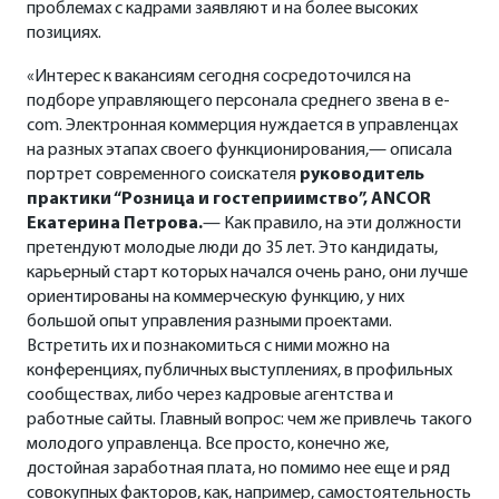
проблемах с кадрами заявляют и на более высоких
позициях.
«Интерес к вакансиям сегодня сосредоточился на
подборе управляющего персонала среднего звена в е-
com. Электронная коммерция нуждается в управленцах
на разных этапах своего функционирования,— описала
портрет современного соискателя
руководитель
практики “Розница и гостеприимство”, ANCOR
Екатерина Петрова.
— Как правило, на эти должности
претендуют молодые люди до 35 лет. Это кандидаты,
карьерный старт которых начался очень рано, они лучше
ориентированы на коммерческую функцию, у них
большой опыт управления разными проектами.
Встретить их и познакомиться с ними можно на
конференциях, публичных выступлениях, в профильных
сообществах, либо через кадровые агентства и
работные сайты. Главный вопрос: чем же привлечь такого
молодого управленца. Все просто, конечно же,
достойная заработная плата, но помимо нее еще и ряд
совокупных факторов, как, например, самостоятельность