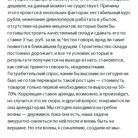
дешевле, на данный момент не существует. Причины
этого кроются в нескольких факторах: нестабильный курс
рубля, нежелание девелоперов работать в убыток,
отсутствие на рынке меценатов, которые были бы
готовы построить качественный склад и сдавать его по
ставке 3 тыс. руб. за кв. м. Честно говоря, вряд ли такие
появятся в ближайшем будущем. Строительство склада
постоянно дорожает, и все те условия, которые в
результате получаются на выходе из него, становятся,
как сейчас принято говорить, неадекватными.
Потребительский спрос, каким бы высоким он сегодня ни
был, не готов переварить такой рост цен — стоимость
товаров только первой необходимости выросла на 50–
70%. Коррекция ставок аренды, возможно, и произойдет,
но случится это не скоро, и другой вопрос: понравится ли
она арендаторам. Мы сегодня находимся на гребне
волны — держимся, пока она есть, наша задача
аккуратно снизиться по ней после и вновь быть на
вершине. Но эти волны, к сожалению, создаем не мы».