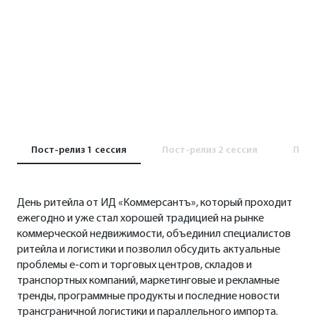
Пост-релиз 1 сессия
Пост-релиз 2 сессия
Пост
День ритейла от ИД «Коммерсантъ», который проходит
ежегодно и уже стал хорошей традицией на рынке
коммерческой недвижимости, объединил специалистов
ритейла и логистики и позволил обсудить актуальные
проблемы e-com и торговых центров, складов и
транспортных компаний, маркетинговые и рекламные
тренды, программные продукты и последние новости
трансграничной логистики и параллельного импорта.