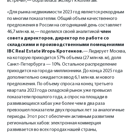
встречи»,— обратилась эксперт к коллегам.
«Для рынка недвижимости 2023 год является рекордным
по многим показателям. Общий объем качественного
предложения в России на сегодняшний день составляет
46,7 млн кв. м,— поделился своей аналитикой
член
совета директоров, директор по работе со
складскими и производственными помещениями
IBC Real Estate Игорь Кротенков.
— Лидирует Москва,
на которую приходится 57% объема (27 млн кв. м), доля
Санкт-Петербурга — 10%. Остальное распределение
приходится на города-миллионники. До конца 2025 года
дополнительно ожидается ввод 6,1 млн кв. м нового
предложения. По объему спроса на конец третьего
квартала 2023 года складской рынок уже превысил
показатели прошлого года, а спрос на площади в
развивающихся хабах уже более чем в два раза
превзошел показатели двух прошлых лет за аналогичные
периоды. Этот рост обеспечен активным развитием
региональных хабов: электронная коммерция
развивается во всех городах нашей страны,