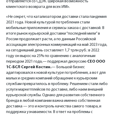
отправляется со СДЭК. Широкая возможность
клиентского возврата для всех ИМ».
«Не секрет, что катализатором доставки стала пандемия
2021 года. Новой культурой потребления стали
мобильные приложения и сервисы заказа с доставкой. В
итоге рынок курьерской доставки “последней мили” в
России продолжает расти, а по данным Российской
ассоциации электронных коммуникаций на май 2023 года,
на сегодняшний день составляет 1,7 трлн руб.: в 2022
году он вырос на 25% по сравнению с аналогичным
периодом 2021 года,— поддержал дискуссию
CEO
ООО
1С-БСЛ Сергей Костин
.
— Большой бизнес
адаптировался к новой культуре потребления, а вот для
малых и средних компаний обращение к курьерским
службам превратилось в проблему. Решением стали либо
услуги маркетплейсов по доставке, либо наем внешней
курьерской службы. Однако для развития собственного
бренда в любой компании важна именно собственная
доставка — это и контроль качества самого товара, и
поддержка узнаваемости. В ответ на проблемы с