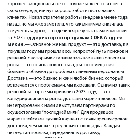
хорошее эмоциональное состояние коллег, то и они, в
свою очередь, начнут хорошо заботиться о наших
клиентах. Новая стратегия работы внедрена менее года
назад, но мы уже заметили, что как минимум снизилась
текучесть кадров,— поделился результатами компании
за 2023 год
директор по продажам CDEK Андрей
Мякин.
— Основной же наш продукт — это доставка, и в
текущем году мы прошли весь непростой путь поисков и
решений, с которыми сталкивались все наши коллеги на
рынке — от поиска нового складского помещения
большего объема до проблем с линейным персоналом.
Доставка — это бизнес, и как и любой бизнес, который
встречается с проблемами, мы их решали. Одним из таких
решений, которое мы приняли в 2023 году,— это
конкурирование на рынке доставки маркетплейсов. Мы
интегрированы с ними и выступаем партнерами по
осуществлению “последней мили”. Для продавцов
маркетплейса мы лучший вариант с точки зрения сроков
доставки, чем может предложить площадка. Каждая
четвертая посылка, переданная в доставку,