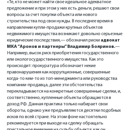
«Те, кто не может найти свое идеальное адекватное
предложение и при этом у них есть деньги, решают свои
вопросы за счет покупки объекта или нового
строительства под свои нужды. В последнее время в
направлении купли-продажи крупных объектов
недвижимого имущества возникают довольно серьезные
юридические последствия,— обозначил риски
адвокат
МКА “Аронов и партнеры” Владимир Бояринов.
—
Например, высок риск приобретения государственного
или окологосударственного имущества. Как это
происходит: прокуратура обозначает некие
правонарушения как коррупционные, совершенные
когда-то кем-то из топ-менеджмента или руководства
компании-продавца, далее эти обстоятельства
перекладываются на конкретные совершенные сделки, и,
соответственно, купленные объекты обращаются в
доход РФ. Данная практика только набирает свои
обороты, однако уже предъявляются десятки подобных
исков по всей стране. На этом фоне настоятельно
рекомендуется при выходе на сделку обращать
пристальное внимание на судьбу объекта: как он