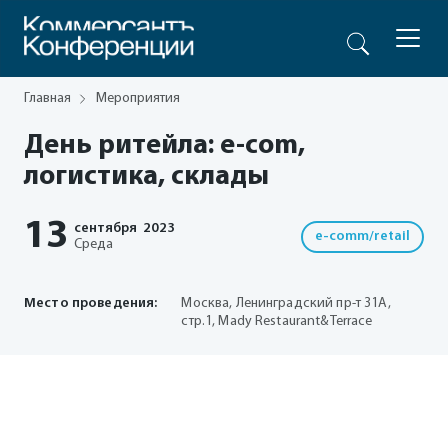
Главная
Мероприятия
День ритейла: e-com,
логистика, склады
13
сентября
2023
e-comm/retail
Среда
Место проведения:
Москва, Ленинградский пр-т 31А,
стр.1, Mady Restaurant&Terrace