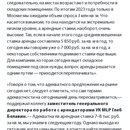
следовательно, на местах возрастают и потребности в
складских помещениях. По итогам 2023 года только в
Москве мы ожидаем объем спроса 3 млн кв. м. Что
касается вакансии, то она находится на экстремально
низком уровне, а арендные ставки, наоборот, очень
высокие. Так, если в начале этого года средневзвешенная
ставка аренды составляла 5 850 руб. за кв. м в год, то
сегодня мы говорим уже о 7 000 руб. за кв. м в год, а
некоторые собственники поднимают ставки еще выше.
Для компании, которая сегодня ищет складское
помещение под свои нужды, вопрос аренды решается
одним путем — приходится переплачивать».
«Говоря о том, что адекватного предложения на рынке
сегодня нет, следует отметить, что сам термин
адекватности на сегодняшний день пересматривается,—
поддержал коллегу
заместитель генерального
директора по работе с арендаторами УК MLP Глеб
Белавин.
— Адекватна ли арендная ставка 7–8 тыс. руб.
за кв. м, мы узнаем в следующем году. Однако выхода из
ситуации, когда цены высоки, а хочется найти помещение