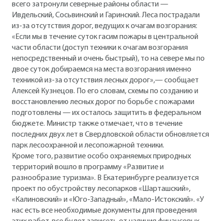
всего затронули северные районы области —
Ивдельский, Сосьвинский и Гаринский. Леса пострадали
из-за отсутствия дорог, ведущих к очагам возгорания:
«Если мы в течение суток гасим пожары в центральной
части области (доступ техники к очагам возгорания
непосредственный и очень быстрый), то на севере мы по
двое суток добираемся на места возгорания именно
техникой из-за отсутствия лесных дорог»,— сообщает
Алексей Кузнецов. По его словам, схемы по созданию и
восстановлению лесных дорог по борьбе с пожарами
подготовлены — их осталось защитить в федеральном
бюджете. Министр также отмечает, что в течение
последних двух лет в Свердловской области обновляется
парк лесоохранной и лесопожарной техники.
Кроме того, развитие особо охраняемых природных
территорий вошло в программу «Развитие и
разнообразие туризма». В Екатеринбурге реализуется
проект по обустройству лесопарков «Шарташский»,
«Калиновский» и «Юго-Западный», «Мало-Истокский». «У
нас есть все необходимые документы для проведения