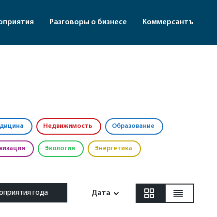
оприятия
Разговоры о бизнесе
Коммерсантъ
дицина
Недвижимость
Образование
визация
Экология
Энергетика
оприятия года
Дата