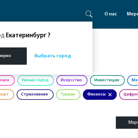
О нас
Мер
од
Екатеринбург
?
верно
Выбрать город
овля
Умный город
Искусство
Инвестиции
Ме
порт
Страхование
Туризм
Финансы
Цифро
Мер