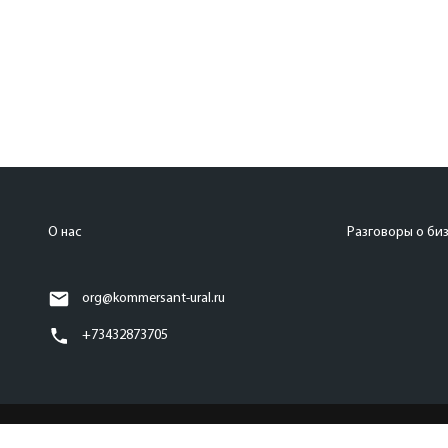
О нас
Разговоры о би
org@kommersant-ural.ru
+73432873705