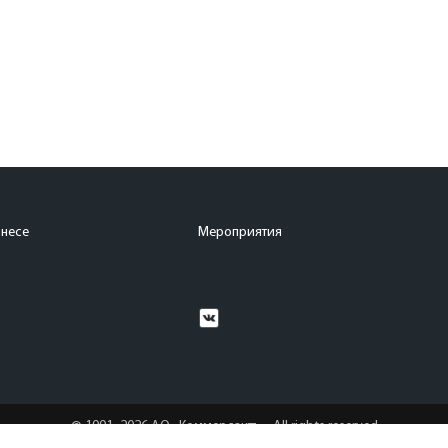
знесе
Мероприятия
© 1991–2026 АО «Коммерсантъ». All rights reserved