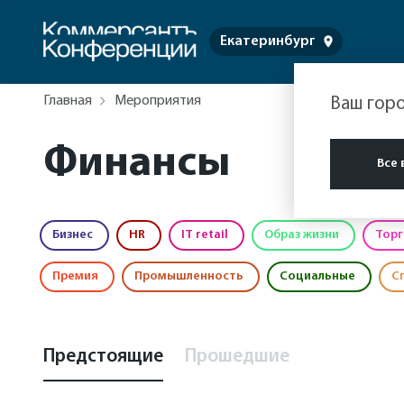
Екатеринбург
Главная
Мероприятия
Ваш гор
Финансы
Все 
Бизнес
HR
IT retail
Образ жизни
Торг
Премия
Промышленность
Социальные
С
Предстоящие
Прошедшие