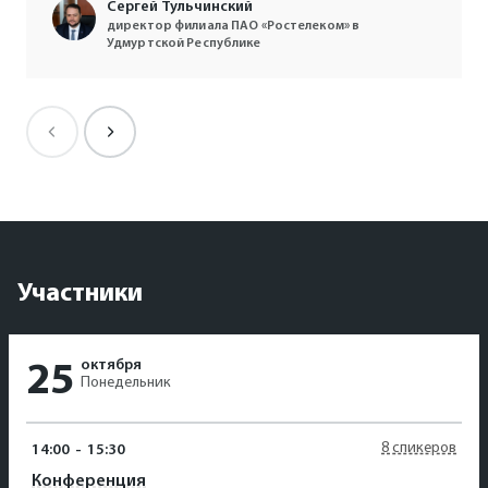
Сергей Тульчинский
директор филиала ПАО «Ростелеком» в
Удмуртской Республике
Андрей Батов
генеральный директор МУП
«ИжГорЭлектроТранс»
Участники
октября
25
Понедельник
8 спикеров
14:00
-
15:30
Конференция