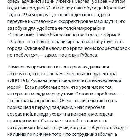
среды администрации Ижевска Сергей Губарев. «В этом
году был продлен 21-й маршрут автобуса до Юровских
садов, 19-й маршрут до нового детского сада на
переулке Выставочном, скорректирован маршрут 31-го
автобуса для удобства жителей микрорайона
«Столичный». Также был заключен контракт с фирмой
«Радар», которая проанализировала маршрутную сеть
города. Основной вывод, что критических корректировок
не требуется»,— заявил господин Губарев.
Изменения произошли и в интервалах движения
автобусов, что, по словам генерального директора
«ИПОПАТ» Руслана Гиниятова, является вынужденной
мерой. «Есть проблемы с тем, что увеличиваются
интервалы между маршрутами. Основная проблема —
это нехватка персонала. Очень значительный отток
произошел в период пандемии. У нас персонал
возрастной, и люди уходят на пенсию, а молодежи
приходит мало. Сказывается и заболеваемость
сотрудников. Бывают случаи, когда автобусы не выходят
на линию по причине того, что сотрудник заболел, а