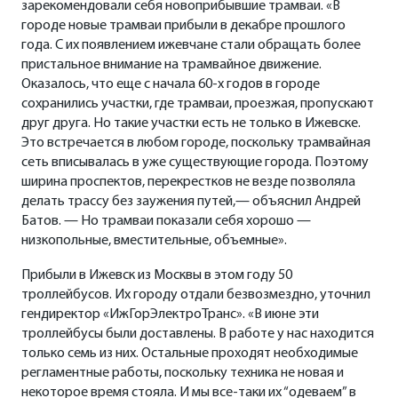
зарекомендовали себя новоприбывшие трамваи. «В
городе новые трамваи прибыли в декабре прошлого
года. С их появлением ижевчане стали обращать более
пристальное внимание на трамвайное движение.
Оказалось, что еще с начала 60-х годов в городе
сохранились участки, где трамваи, проезжая, пропускают
друг друга. Но такие участки есть не только в Ижевске.
Это встречается в любом городе, поскольку трамвайная
сеть вписывалась в уже существующие города. Поэтому
ширина проспектов, перекрестков не везде позволяла
делать трассу без заужения путей,— объяснил Андрей
Батов. — Но трамваи показали себя хорошо —
низкопольные, вместительные, объемные».
Прибыли в Ижевск из Москвы в этом году 50
троллейбусов. Их городу отдали безвозмездно, уточнил
гендиректор «ИжГорЭлектроТранс». «В июне эти
троллейбусы были доставлены. В работе у нас находится
только семь из них. Остальные проходят необходимые
регламентные работы, поскольку техника не новая и
некоторое время стояла. И мы все-таки их “одеваем” в