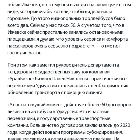
облик Ижевска, поэтому они выходят на линию уже в том
виде, который мы бы хотели, чтобы видели наши
горожане. До этого низкопольных троллейбусов было
всего два. Сейчас у нас таких 50. А с учетом того, что в
Ижевске сейчас пристально занялись остановочными
площадками, я думаю, что уровень сервиса и комфорта
пассажиров очень серьезно подрастет»,— отметил
господин Батов.
При этом, как заметил руководитель департамента
тендеров и государственных закупок компании
«УралБизнесЛизинг» Павел Николенко, практически все
перевозчики Удмуртии сталкивались с необходимостью
обновления транспорта с помощью лизинга.
«У нас на текущий момент действует более 60 договоров
лизинга на автобусы в Удмуртии. Это и частные
перевозчики, и государственные транспортные
компании. Большинство договоров заключалось до 2020
года, когда действовали программы субсидирования,
дававшие скидку на оплату авансового платежа. На