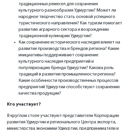
традиционных ремесел для сохранения
культурного разнообразия Удмуртии? Может ли
народное творчество стать основой успешного
туристического направления? Как туризм помогает
Чтобы предприниматели могли не
развитию аграрного сектора и возрождению
просто создавать, но и продвигать
традиционной кулинарии Удмуртии?
продукцию, Корпорация развития
Как сохранение исторического наследия влияет на
региона выстраивает экосистему
развитие производства и брендов региона? Какие
поддержки — от инфраструктуры до
инициативы поддерживают сохранение
экспорта.
культурного наследия предприятий и
популяризацию бренда Удмуртии? Какова роль
традиций в развитии промышленности региона?
Какие особенности производственных процессов
предприятий Удмуртии способствуют сохранению
качества продукции?
Кто участвует?
В круглом столе участвуют представители Корпорации
развития Удмуртии и регионального Центра экспорта,
министерства экономики Удмуртии, предприниматели и