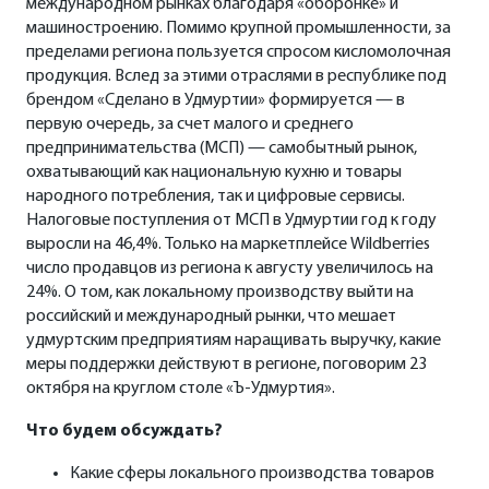
международном рынках благодаря «оборонке» и
машиностроению. Помимо крупной промышленности, за
пределами региона пользуется спросом кисломолочная
продукция. Вслед за этими отраслями в республике под
брендом «Сделано в Удмуртии» формируется — в
первую очередь, за счет малого и среднего
предпринимательства (МСП) — самобытный рынок,
охватывающий как национальную кухню и товары
народного потребления, так и цифровые сервисы.
Налоговые поступления от МСП в Удмуртии год к году
выросли на 46,4%. Только на маркетплейсе Wildberries
число продавцов из региона к августу увеличилось на
24%. О том, как локальному производству выйти на
российский и международный рынки, что мешает
удмуртским предприятиям наращивать выручку, какие
меры поддержки действуют в регионе, поговорим 23
октября на круглом столе «Ъ-Удмуртия».
Что будем обсуждать?
Какие сферы локального производства товаров