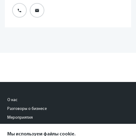
«У Российского экспортного центра
есть бесплатная онлайн-услуга по
поиску партнеров. Мы регистрируем
О нас
компании, помогаем подготовить
Разговоры о бизнесе
документы. После этого остается
заключить контракт и начать поставки.
Мероприятия
Это вполне достижимый путь для
любого предприятия, если есть
Мы используем файлы cookie.
s.filatova@kommersant18.ru