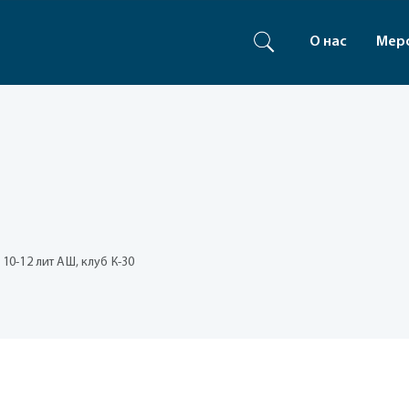
О нас
Мер
10-12 лит АШ, клуб К-30