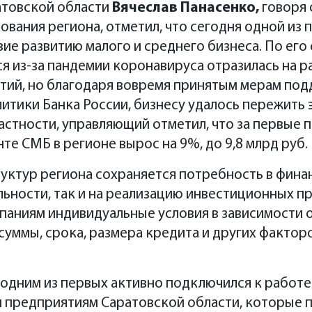
атовской области
Вячеслав Панасенко,
говоря 
вания региона, отметил, что сегодня одной из 
вие развитию малого и среднего бизнеса. По его
я из-за пандемии коронавируса отразилась на р
тий, но благодаря вовремя принятым мерам под
тики Банка России, бизнесу удалось пережить 
астности, управляющий отметил, что за первые 
те СМБ в регионе вырос на 9%, до 9,8 млрд руб.
уктур региона сохраняется потребность в финан
ьности, так и на реализацию инвестиционных п
паниям индивидуальные условия в зависимости 
 суммы, срока, размера кредита и других фактор
Б одним из первых активно подключился к работ
 предприятиям Саратовской области, которые п