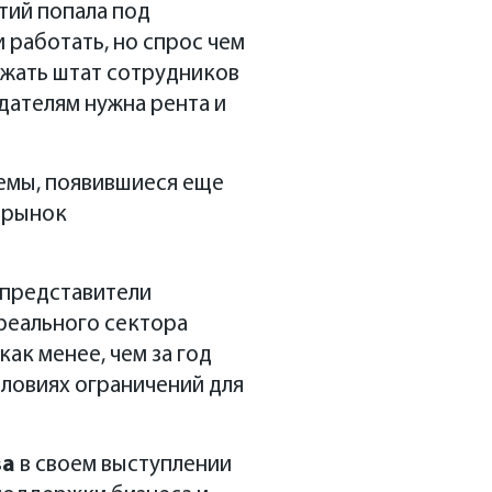
тий попала под
 работать, но спрос чем
ржать штат сотрудников
одателям нужна рента и
лемы, появившиеся еще
, рынок
 представители
 реального сектора
ак менее, чем за год
словиях ограничений для
ва
в своем выступлении