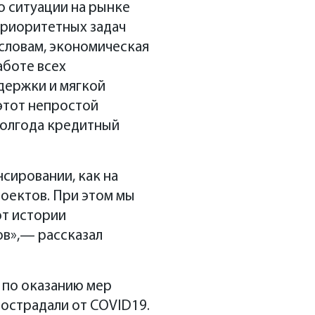
о ситуации на рынке
приоритетных задач
 словам, экономическая
аботе всех
держки и мягкой
этот непростой
полгода кредитный
сировании, как на
роектов. При этом мы
от истории
ов»,— рассказал
е по оказанию мер
острадали от COVID19.