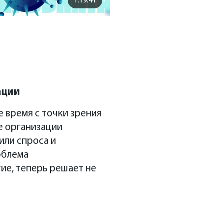
1:19:41
ации
е время с точки зрения
е организации
или спроса и
облема
ие, теперь решает не