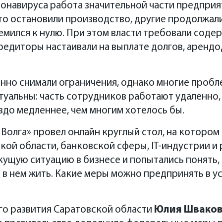
онавируса работа значительной части предприя
то остановили производство, другие продолжали
емился к нулю. При этом власти требовали соде
 кредиторы настаивали на выплате долгов, аренд
енно снимали ограничения, однако многие проб
туальны: часть сотрудников работают удаленно
здо медленнее, чем многим хотелось бы.
олга» провел онлайн круглый стол, на котором
кой области, банковской сферы, IT-индустрии и
ущую ситуацию в бизнесе и попытались понять, к
м в нем жить. Какие меры можно предпринять в у
о развития Саратовской области
Юлия Швако