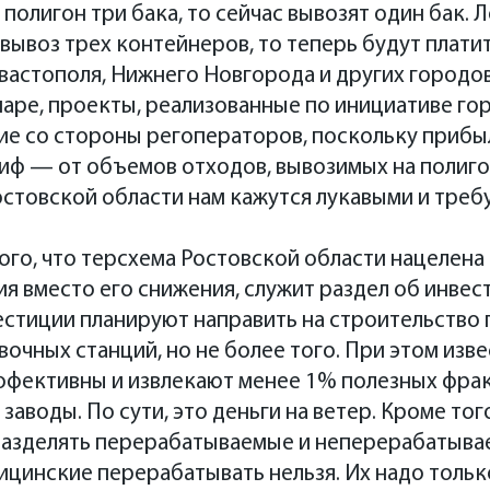
полигон три бака, то сейчас вывозят один бак. Л
вывоз трех контейнеров, то теперь будут платит
вастополя, Нижнего Новгорода и других городо
маре, проекты, реализованные по инициативе го
ие со стороны регоператоров, поскольку прибы
ариф — от объемов отходов, вывозимых на полиг
стовской области нам кажутся лукавыми и треб
го, что терсхема Ростовской области нацелена 
я вместо его снижения, служит раздел об инвест
стиции планируют направить на строительство 
очных станций, но не более того. При этом изве
фективны и извлекают менее 1% полезных фрак
аводы. По сути, это деньги на ветер. Кроме тог
 разделять перерабатываемые и неперерабатыва
цинские перерабатывать нельзя. Их надо тольк