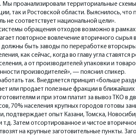
а. Мы проанализировали территориальные схем
ии, так и Ростовской области. Выяснилось, что 
ель не соответствует национальной цели».
системы обращения отходов возможно в рамках
агает повторное вовлечение вторичного сырья 
 должны быть заводы по переработке вторсырья.
еления, как сейчас, когда во главу угла ставятс
селения, а от производителей упаковки и товаро
нности производителей», — пояснил спикер.
 работать так. Внедряется принцип «больше ра
ает или продает полезные фракции в ближайших
отовителям и при этом платит за вывоз ТКО в дв
сов, 70% населения крупных городов готовы за
сти, подтверждает опыт Казани, Томска, Новосиб
и т.д. Затем отсортированное и чистое вторично
возят на крупные заготовительные пункты. Заг