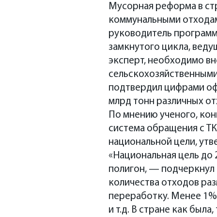
Мусорная реформа в ст
коммунальными отходам
руководитель программ
замкнутого цикла, веду
эксперт, необходимо в
сельскохозяйственными
подтвердил цифрами оф
млрд тонн различных от
По мнению ученого, кон
система обращения с ТК
национальной цели, утв
«Национальная цель до 
полигон, — подчеркнул 
количества отходов раз
переработку. Менее 1% 
и т.д. В стране как был