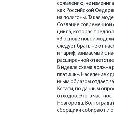
сожалению, не изменил
как Российской Федерац
на полигоны. Такая мод
Создание современной 
цикла, которая предпол
«В основе новой модели
следует брать не от нас
и тариф, взимаемый с на
расширенной ответстве
В идеале схема должна
платишь». Население сд
иным образом отдает заг
Кстати, по данным опро
отходов. Это, в частно
Новгорода, Волгограда 
сборщики собирают и от