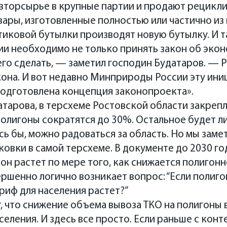
вторсырье в крупные партии и продают рецикли
ары, изготовленные полностью или частично из
тиковой бутылки производят новую бутылку. И т
сии необходимо не только принять закон об эко
чего сделать, — заметил господин Будатаров. — 
она. И вот недавно Минприроды России эту ини
подготовлена концепция законопроекта».
тарова, в терсхеме Ростовской области закрепле
олигоны сократятся до 30%. Остальное будет л
ось бы, можно радоваться за область. Но мы зам
овки в самой терсхеме. В документе до 2030 го
 он растет по мере того, как снижается полигон
ршенно логично возникает вопрос: “Если полиг
риф для населения растет?”
 что снижение объема вывоза ТКО на полигоны в
селения. И здесь все просто. Если раньше с ко