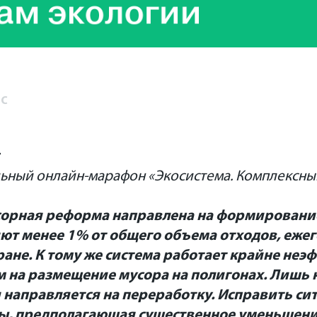
с
г
льный онлайн-марафон «Экосистема. Комплексны
сорная реформа направлена на формировани
яют менее 1% от общего объема отходов, еже
ане. К тому же система работает крайне неэ
м на размещение мусора на полигонах. Лишь
и направляется на переработку. Исправить с
ы, предполагающая существенное уменьшени