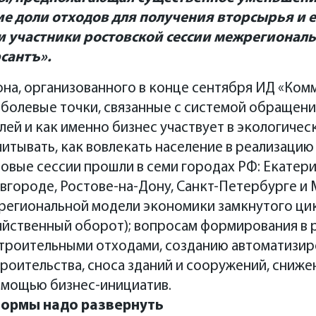
е доли отходов для получения вторсырья и е
 участники ростовской сессии межрегиональ
сантъ».
на, организованного в конце сентября ИД «Ком
 болевые точки, связанные с системой обращения
ей и как именно бизнес участвует в экологическ
тывать, как вовлекать население в реализацию
овые сессии прошли в семи городах РФ: Екатери
городе, Ростове-на-Дону, Санкт-Петербурге и 
региональной модели экономики замкнутого цик
яйственный оборот); вопросам формирования в 
строительными отходами, созданию автоматизи
роительства, сноса зданий и сооружений, сниже
мощью бизнес-инициатив.
ормы надо развернуть