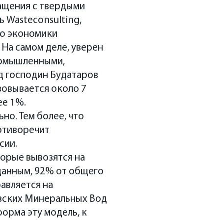
ащения с твердыми
ь Wasteconsulting,
ию экономики
 На самом деле, уверен
ромышленными,
д господин Будатаров
зовывается около 7
ее 1%.
но. Тем более, что
отиворечит
сии.
торые вывозятся на
данным, 92% от общего
авляется на
азских Минеральных Вод
форма эту модель, к