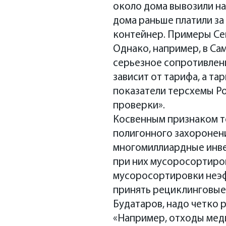
около дома вывозили на 
дома раньше платили за 
контейнер. Примеры Се
Однако, например, в Са
серьезное сопротивлен
зависит от тарифа, а т
показатели терсхемы Ро
проверки».
Косвенным признаком то
полигонного захоронени
многомиллиардные инве
при них мусоросортиров
мусоросортировки неэф
принять рециклинговые з
Будатаров, надо четко
«Например, отходы меди