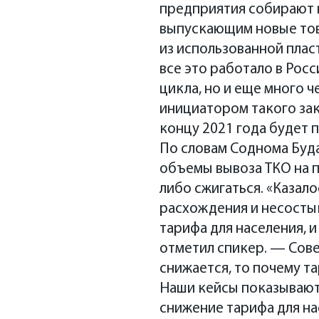
предприятия собирают 
выпускающим новые тов
из использованной плас
все это работало в Рос
цикла, но и еще много 
инициатором такого зак
концу 2021 года будет 
По словам Соднома Буда
объемы вывоза ТКО на п
либо сжигаться. «Казал
расхождения и несостык
тарифа для населения, и
отметил спикер. — Сове
снижается, то почему та
Наши кейсы показывают,
снижение тарифа для на