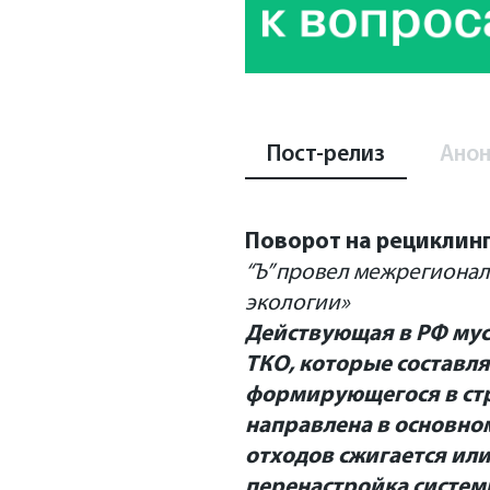
Пост-релиз
Анон
Поворот на рециклин
“Ъ” провел межрегиона
экологии»
Действующая в РФ му
ТКО, которые составл
формирующегося в стр
направлена в основно
отходов сжигается ил
перенастройка систем