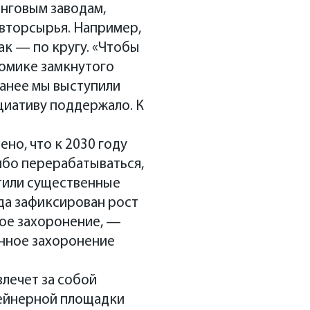
нговым заводам,
 вторсырья. Например,
ак — по кругу. «Чтобы
номике замкнутого
Ранее мы выступили
циативу поддержало. К
но, что к 2030 году
ибо перерабатываться,
етили существенные
да зафиксирован рост
ное захоронение, —
онное захоронение
лечет за собой
нтейнерной площадки