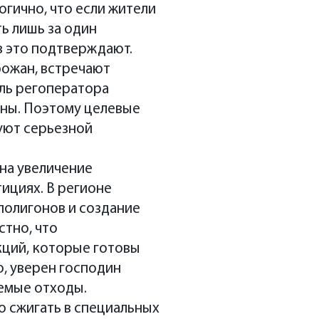
огично, что если жители
ь лишь за один
в это подтверждают.
рожан, встречают
ль регоператора
оны. Поэтому целевые
уют серьезной
на увеличение
ициях. В регионе
полигонов и создание
стно, что
ций, которые готовы
о, уверен господин
емые отходы.
о сжигать в специальных