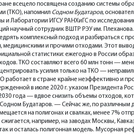
ране всецело посвящена созданию системы обр
и (ТКО), напомнил
Содном Будатаров
, основател
ы и Лаборатории ИГСУ РАНХиГС по исследован
щий научный сотрудник ВШТР РЭУ им. Плеханова.
недрять комплексный подход и разбираться с п
, медицинскими и прочими отходами. Этот выво
ициальной статистики: ежегодно в России обра
ходов. ТКО составляют всего 60 млн тонн — мен
центрировать усилия только на ТКО — неправиль
О работает в стране крайне неэффективно и пр
ержденной в июле 2020 г. указом Президента Рос
2030 года — вдвое снизить объемы отходов, ко
Содном Будатаров. — Сейчас же, по различным 
мещается на полигонах и свалках, менее 7% отпр
сжигается, например, на заводах Москвы, Кавк
а, так и осталась полигонная модель. Мусорная ре