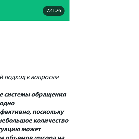
7:41:26
й подход к вопросам
е системы обращения
годно
ффективно, поскольку
 небольшое количество
итуацию может
е объемов мусора на