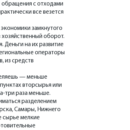
ы обращения с отходами
практически все везется
 экономики замкнутого
в хозяйственный оборот.
 Деньги на их развитие
я региональные операторы
в, из средств
зделяешь — меньше
 пунктах вторсырья или
а-три раза меньше.
ниматься разделением
ирска, Самары, Нижнего
е сырье мелкие
отовительные