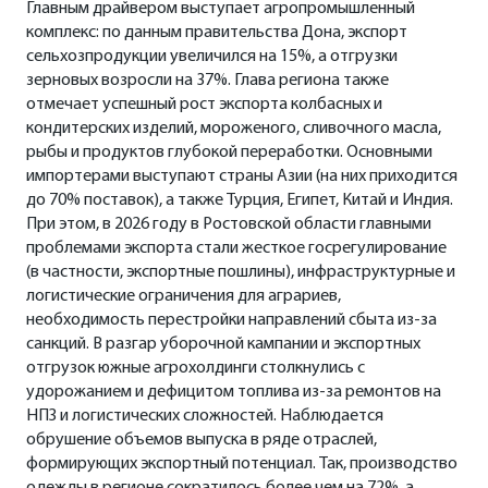
Главным драйвером выступает агропромышленный
комплекс: по данным правительства Дона, экспорт
сельхозпродукции увеличился на 15%, а отгрузки
зерновых возросли на 37%. Глава региона также
отмечает успешный рост экспорта колбасных и
кондитерских изделий, мороженого, сливочного масла,
рыбы и продуктов глубокой переработки. Основными
импортерами выступают страны Азии (на них приходится
до 70% поставок), а также Турция, Египет, Китай и Индия.
При этом, в 2026 году в Ростовской области главными
проблемами экспорта стали жесткое госрегулирование
(в частности, экспортные пошлины), инфраструктурные и
логистические ограничения для аграриев,
необходимость перестройки направлений сбыта из-за
санкций. В разгар уборочной кампании и экспортных
отгрузок южные агрохолдинги столкнулись с
удорожанием и дефицитом топлива из-за ремонтов на
НПЗ и логистических сложностей. Наблюдается
обрушение объемов выпуска в ряде отраслей,
формирующих экспортный потенциал. Так, производство
одежды в регионе сократилось более чем на 72%, а