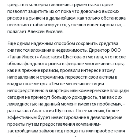
средств в консервативные инструменты, которые
позволят защитить их от пока что довольно высоких
рисков на рынке и в дальнейшем, как только обстановка
несколько стабилизируется, успешно инвестировать», –
полагает Алексей Киселев.
Еще одним надежным способом сохранить средства
считаются вложения в недвижимость. Директор ООО
«ТаланИнвест» Анастасия Шустова отметила, что после
обвала фондового рынка в феврале многие инвесторы,
как и в прежние кризисы, проявили интерес к этому
направлению и стремились перевести свои активы в
квадратные метры. «Тем не менее инвестиции
непосредственно в квартиры или коммерческие площади
сегодня не принесут большую доходность, так как с их
ликвидностью на данный момент имеются проблемы», –
рассказала Анастасия Шустова. По ее мнению, более
эффективным будет инвестирование в девелоперские
проекты путем предоставления компаниям-
застройщикам займов под проценты или приобретения