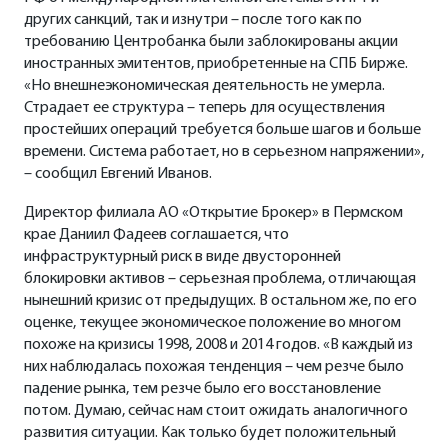
других санкций, так и изнутри – после того как по
требованию Центробанка были заблокированы акции
иностранных эмитентов, приобретенные на СПБ Бирже.
«Но внешнеэкономическая деятельность не умерла.
Страдает ее структура – теперь для осуществления
простейших операций требуется больше шагов и больше
времени. Система работает, но в серьезном напряжении»,
– сообщил Евгений Иванов.
Директор филиала АО «Открытие Брокер» в Пермском
крае Даниил Фадеев соглашается, что
инфраструктурный риск в виде двусторонней
блокировки активов – серьезная проблема, отличающая
нынешний кризис от предыдущих. В остальном же, по его
оценке, текущее экономическое положение во многом
похоже на кризисы 1998, 2008 и 2014 годов. «В каждый из
них наблюдалась похожая тенденция – чем резче было
падение рынка, тем резче было его восстановление
потом. Думаю, сейчас нам стоит ожидать аналогичного
развития ситуации. Как только будет положительный