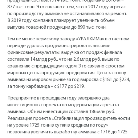
продукции составил 914 тыс. тонн, тогда как в 2018-м –
877тыс. тонн. Это связано с тем, что в 2017 году агрегат
по производству аммиака не останавливался на ремонт.
В 2019 году компания планирует увеличить объем
выпуска товарной продукции до 890 тыс. тонн.
Тем не менее пермскому заводу «УРАЛХИМа» в отчетном
периоде удалось продемонстрировать высокие
финансовые результаты: выручка от продаж филиала
составила 14 млрд руб., что на 2,6 млрд руб. выше по
сравнению с предыдущим годом. Это связано с ростом
мировых цен на продукцию предприятия. Цена за тонну
аммиака на мировом рынке за год выросла с $181 до $224,
за тонну карбамида – с $177 до $219.
Предприятие в прошедшем году завершило два
инвестиционных проекта по модернизации агрегата
аммиака. Объем инвестиций составил 186 млн руб.
Реализация проекта «Стабилизация производительности
на уровне 1725 тонн в сутки в среднем по году»
позволила увеличить выработку аммиака с 1716 до 1725