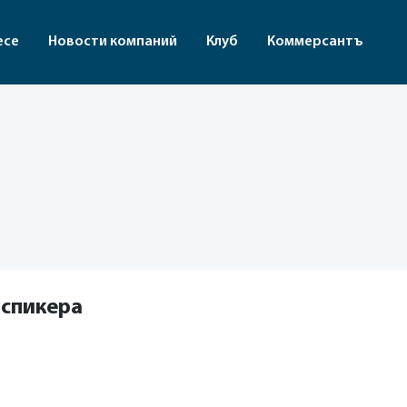
есе
Новости компаний
Клуб
Коммерсантъ
 спикера