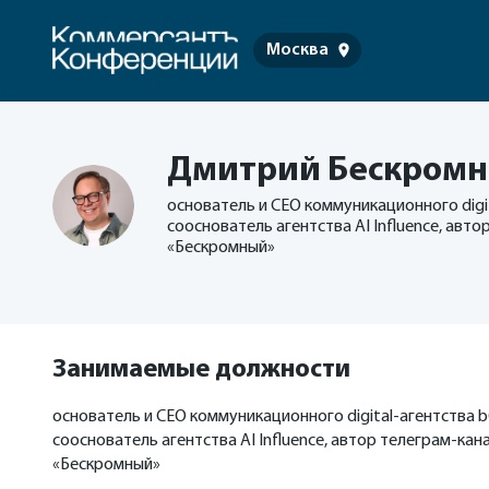
Москва
Дмитрий Бескром
основатель и СЕО коммуникационного digit
сооснователь агентства AI Influence, авт
«Бескромный»
Занимаемые должности
основатель и СЕО коммуникационного digital-агентства b
сооснователь агентства AI Influence, автор телеграм-кан
«Бескромный»