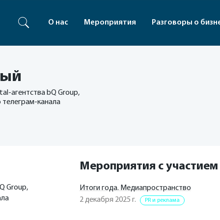
О нас
Мероприятия
Разговоры о бизн
ный
al-агентства bQ Group,
ор телеграм-канала
Мероприятия с участием
Q Group,
Итоги года. Медиапространство
ала
2 декабря 2025 г.
PR и реклама