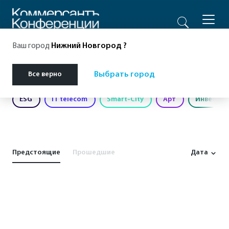
Ваш город
Нижний Новгород
?
Главная
Мероприятия
Экология
Все верно
Выбрать город
ESG
IT telecom
Smart-City
Арт
Инвестиц
Предстоящие
Прошедшие
Дата