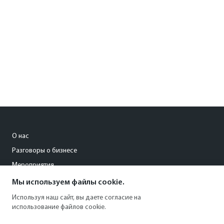
О нас
Разговоры о бизнесе
Мероприятия
Мы используем файлы cookie.
pisareva@kommersant-kuban.ru
Используя наш сайт, вы даете согласие на
использование файлов cookie.
8 (861) 201-94-26