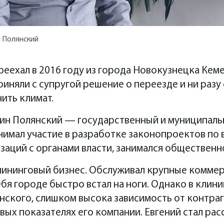
й Полянский
реехал в 2016 году из города Новокузнецка Кем
риняли с супругой решение о переезде и ни разу
ить климат.
ин Полянский — государственный и муниципаль
нимал участие в разработке законопроектов по
аций с органами власти, занимался общественн
лининговый бизнес. Обслуживал крупные комме
бя городе быстро встал на ноги. Однако в клини
ского, слишком высока зависимость от контраг
вых показателях его компании. Евгений стал рас