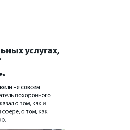
«Коммерсантъ —
льных услугах,
»
е»
вели не совсем
ватель похоронного
азал о том, как и
 сфере, о том, как
ро.