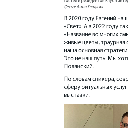
Гостей и резидентов клуба инт
Фото: Анна Гладких
В 2020 году Евгений на
«Свет». А в 2022 году т
«Название во многих см
живые цветы, траурная 
наша основная стратеги
Это не наш путь. Мы хо
Полянский.
По словам спикера, со
сферу ритуальных услуг
выставки.