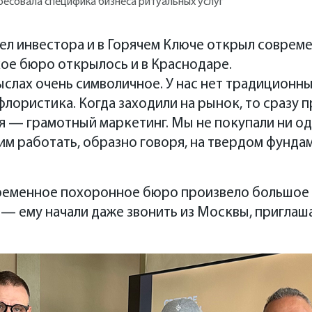
ересовала специфика бизнеса ритуальных услуг
шел инвестора и в Горячем Ключе открыл совре
акое бюро открылось и в Краснодаре.
ыслах очень символичное. У нас нет традиционн
флористика. Когда заходили на рынок, то сразу 
я — грамотный маркетинг. Мы не покупали ни одн
тим работать, образно говоря, на твердом фунда
временное похоронное бюро произвело большое 
 — ему начали даже звонить из Москвы, приглаш