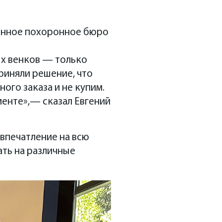
менное похоронное бюро
ых венков — только
приняли решение, что
ого заказа и не купим.
менте»,— сказал Евгений
впечатление на всю
ать на различные