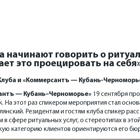
Клуб КубА
да начинают говорить о ритуа
ет это проецировать на себя
 Клуба и «Коммерсантъ — Кубань-Черноморь
антъ — Кубань–Черноморье»
19 сентября про
. На этот раз спикером мероприятия стал осно
янский. Резидентам и гостям клуба спикер расск
 в сфере ритуальных услуг, о стереотипах в этой
акую категорию клиентов ориентируются его бю