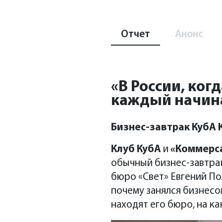
Отчет
Анонс
«В России, ког
Кубань–Черноморье»
каждый начина
Бизнес-завтрак КубА
Клуб КубА
и
«Коммерс
обычный бизнес-завтрак
бюро «Свет» Евгений Пол
почему занялся бизнесом
находят его бюро, на к