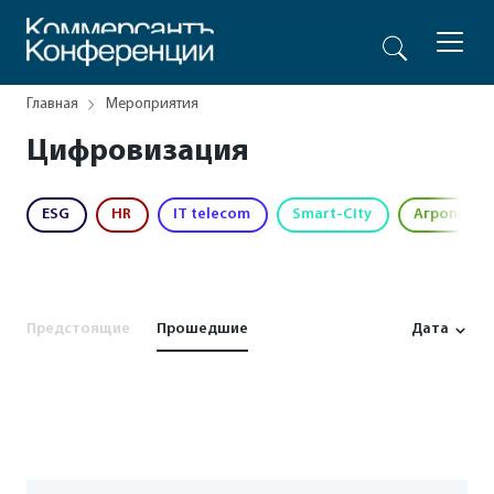
Главная
Мероприятия
Цифровизация
ESG
HR
IT telecom
Smart-City
Агропром
Предстоящие
Прошедшие
Дата