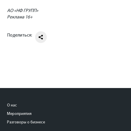
АО «НФ ГРУПП»
Реклама 16+
Поделиться:
Дмитрий Полевой, директор по инвестициям
«Астра Управление активами»,
Елена Малиновская, директор по аренде
Millhouse,
О нас
Мероприятия
Разговоры о бизнесе