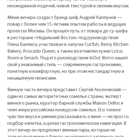
неожиданной подачей, новой текстурой и свежим вкусом.
Меню вечера создаст бренд-шеф Андрей Каплунов —
повар с более чем 15-летним опытом работы в ведущих
проектах Москвы. Он прошёл путь от повара до су-шефа
в ресторане «Недальний Восток» под руководством
Глена Баллиса, участвовал в запуске Cutfish, Remy Kitchen
Bakery, Avocado Queen, а также возглавлял кухни Lotus
Room и Simach. Под его руководством InOut Bistro нашёл
свой узнаваемый стиль — современную гастрономию,
понятную и комфортную, но при этом нестандартную и
насыщенную нюансами.
Винную часть вечера представит Сергей Аксеновский —
один из самых авторитетных сомелье страны, эксперт
винного рынка, куратор барной службы Maison Dellos и
член жюри российских конкурсов сомелье. Его тонкое
чувство вкуса и умение рассказывать о вине — не просто
подбор напитка, а целая гастрономическая навигация. В
этот вечер он предложит винные пары, которые не
только подчеркнут блюда, но и помогут заглянуть чуть