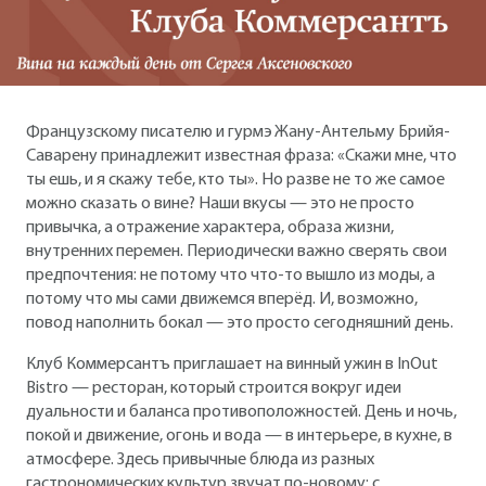
Французскому писателю и гурмэ Жану-Антельму Брийя-
Саварену принадлежит известная фраза: «Скажи мне, что
ты ешь, и я скажу тебе, кто ты». Но разве не то же самое
можно сказать о вине? Наши вкусы — это не просто
привычка, а отражение характера, образа жизни,
внутренних перемен. Периодически важно сверять свои
предпочтения: не потому что что-то вышло из моды, а
потому что мы сами движемся вперёд. И, возможно,
повод наполнить бокал — это просто сегодняшний день.
Клуб Коммерсантъ приглашает на винный ужин в InOut
Bistro — ресторан, который строится вокруг идеи
дуальности и баланса противоположностей. День и ночь,
покой и движение, огонь и вода — в интерьере, в кухне, в
атмосфере. Здесь привычные блюда из разных
гастрономических культур звучат по-новому: с