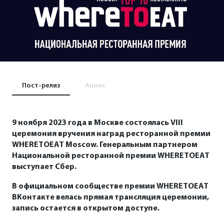
Пост-релиз
Анонс
9 ноября 2023 года в Москве состоялась
VIII
церемония вручения наград ресторанной премии
WHERETOEAT
Moscow
. Генеральным партнером
В официальном сообществе
Национальной ресторанной премии
премии WHERETOEAT ВКонтакте
WHERETOEAT
выступает Сбер.
В
официальном сообществе премии
WHERETOEAT
ВКонтакте
велась прямая трансляция церемонии,
запись остается в открытом доступе.