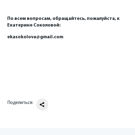
По всем вопросам, обращайтесь, пожалуйста, к
на сайте wheretoeat.ru
Екатерине Соколовой:
ekasokolova
@
gmail
.
com
доступны здесь
ekasokolova@gmail.com
ГЕНЕРАЛЬНЫЙ ПАРТНЕР ПРЕМИИ
WHERETOEAT
—
Сбер
.
Поделиться:
Партнеры премии
СберМаркет