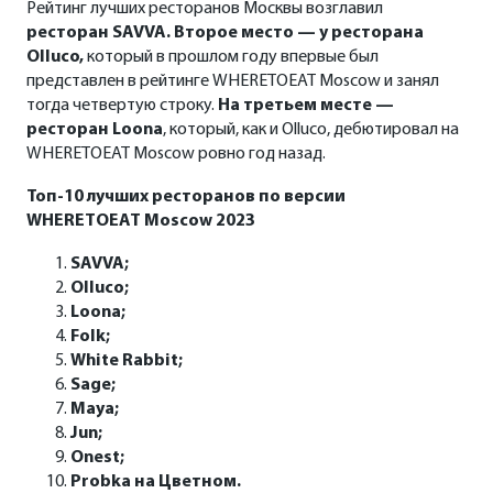
Рейтинг лучших ресторанов Москвы возглавил
ресторан
SAVVA
. Второе место — у ресторана
Olluco
,
который в прошлом году впервые был
представлен в рейтинге WHERETOEAT Moscow и занял
тогда четвертую строку.
На третьем месте —
ресторан
Loona
, который, как и Olluco, дебютировал на
WHERETOEAT Moscow ровно год назад.
Топ-10 лучших ресторанов по версии
WHERETOEAT
Moscow
2023
SAVVA;
Olluco;
Loona;
Folk;
White Rabbit;
Sage;
Maya;
Jun;
Onest;
Probka на Цветном.