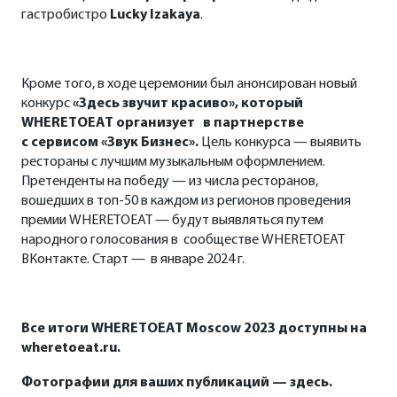
гастробистро
Lucky
Izakaya
.
Кроме того, в ходе церемонии был анонсирован новый
конкурс
«Здесь звучит красиво», который
WHERETOEAT
организует
в партнерстве
c
сервисом «Звук Бизнес».
Цель конкурса — выявить
рестораны с лучшим музыкальным оформлением.
Претенденты на победу — из числа ресторанов,
вошедших в топ-50 в каждом из регионов проведения
премии WHERETOEAT — будут выявляться путем
народного голосования
в
сообществе WHERETOEAT
ВКонтакте.
Старт — в январе 2024 г.
Все итоги
WHERETOEAT
Moscow
2023 доступны
на
wheretoeat
.
ru
.
Фотографии для ваших публикаций —
здесь.