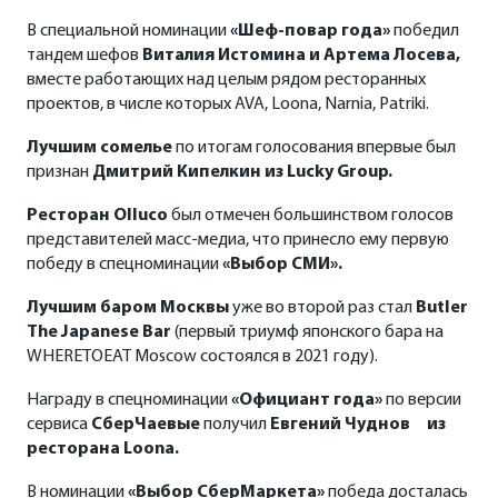
В специальной номинации
«Шеф-повар года»
победил
тандем шефов
Виталия Истомина и Артема Лосева,
вместе работающих над целым рядом ресторанных
проектов, в числе которых AVA, Loona, Narnia, Patriki.
Лучшим сомелье
по итогам голосования впервые был
признан
Дмитрий Кипелкин из
Lucky
Group
.
Ресторан
Olluco
был отмечен большинством голосов
представителей масс-медиа, что принесло ему первую
победу в спецноминации
«Выбор СМИ».
Лучшим баром Москвы
уже во второй раз стал
Butler
The
Japanese
Bar
(первый триумф японского бара на
WHERETOEAT Moscow состоялся в 2021 году).
Награду в спецноминации
«Официант года»
по версии
сервиса
СберЧаевые
получил
Евгений Чуднов из
ресторана Loona.
В номинации
«Выбор СберМаркета»
победа досталась