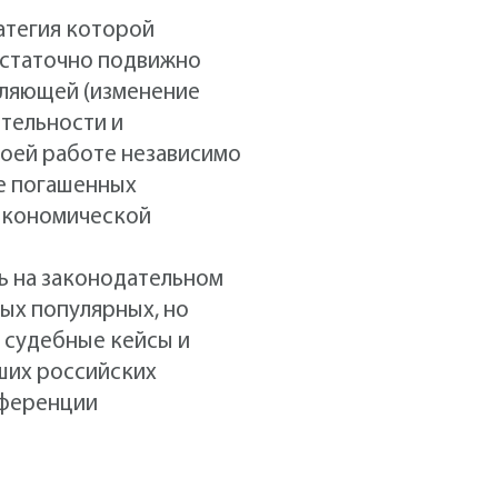
атегия которой
достаточно подвижно
вляющей (изменение
тельности и
своей работе независимо
не погашенных
 экономической
ь на законодательном
ых популярных, но
 судебные кейсы и
ших российских
нференции