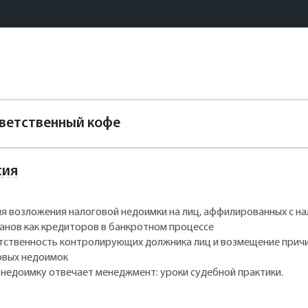
иветственный кофе
сия
ия возложения налоговой недоимки на лиц, аффилированных с 
анов как кредиторов в банкротном процессе
тственность контролирующих должника лиц и возмещение причи
овых недоимок
 недоимку отвечает менеджмент: уроки судебной практики.