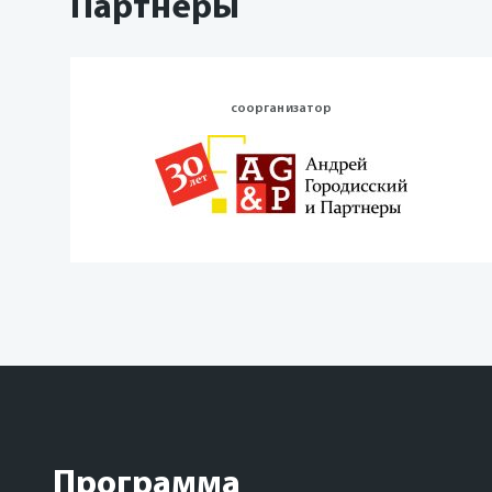
Партнёры
соорганизатор
Программа