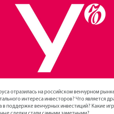
руса отразилась на российском венчурном рынк
тального интереса инвесторов? Что является д
а в поддержке венчурных инвестиций? Какие иг
рные сделки стали самыми заметными?