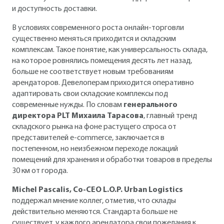
и доступность доставки.
В условиях современного роста онлайн-торговли
существенно меняться приходится и складским
комплексам. Такое понятие, как универсальность склада,
на которое ровнялись помещения десять лет назад,
больше не соответствует новым требованиям
арендаторов. Девелоперам приходится оперативно
адаптировать свои складские комплексы под
современные нужды. По словам
генерального
директора PLT Михаила Тарасова
, главный тренд
складского рынка на фоне растущего спроса от
представителей e-commerce, заключается в
постепенном, но неизбежном переходе локаций
помещений для хранения и обработки товаров в пределы
30 км от города.
Michel Pascalis, Co-CEO L.O.P. Urban Logistics
поддержал мнение коллег, отметив, что склады
действительно меняются. Стандарта больше не
существует, у каждого арендатора свои пожелания к