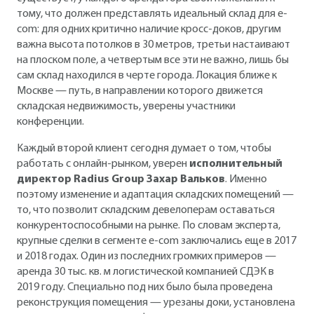
тому, что должен представлять идеальный склад для e-
com: для одних критично наличие кросс-доков, другим
важна высота потолков в 30 метров, третьи настаивают
на плоском поле, а четвертым все эти не важно, лишь бы
сам склад находился в черте города. Локация ближе к
Москве — путь, в направлении которого движется
складская недвижимость, уверены участники
конференции.
Каждый второй клиент сегодня думает о том, чтобы
работать с онлайн-рынком, уверен
исполнительный
директор Radius Group Захар Вальков
. Именно
поэтому изменение и адаптация складских помещений —
то, что позволит складским девелоперам оставаться
конкурентоспособными на рынке. По словам эксперта,
крупные сделки в сегменте e-com заключались еще в 2017
и 2018 годах. Один из последних громких примеров —
аренда 30 тыс. кв. м логистической компанией СДЭК в
2019 году. Специально под них было была проведена
реконструкция помещения — урезаны доки, установлена