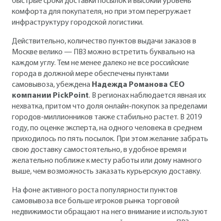
быстрые сроки доставки посылок и высокий уровень
комфорта для покупателя, но при этом перегружает
инфраструктуру городской логистики.
Действительно, количество пунктов выдачи заказов в
Москве велико — ПВЗ можно встретить буквально на
каждом углу. Тем не менее далеко не все российские
города в должной мере обеспечены пунктами
самовывоза, убеждена
Надежда Романова СЕО
компании PickPoint
. В регионах наблюдается явная их
нехватка, притом что доля онлайн-покупок за пределами
городов-миллионников также стабильно растет. В 2019
году, по оценке эксперта, на одного человека в среднем
приходилось по пять посылок. При этом желание забрать
свою доставку самостоятельно, в удобное время и
желательно поближе к месту работы или дому намного
выше, чем возможность заказать курьерскую доставку.
На фоне активного роста популярности пунктов
самовывоза все больше игроков рынка торговой
недвижимости обращают на него внимание и используют