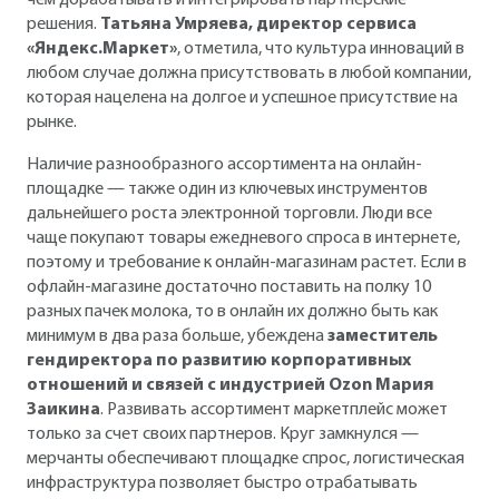
чем дорабатывать и интегрировать партнерские
решения.
Татьяна Умряева, директор сервиса
«Яндекс.Маркет»
, отметила, что культура инноваций в
любом случае должна присутствовать в любой компании,
которая нацелена на долгое и успешное присутствие на
рынке.
Наличие разнообразного ассортимента на онлайн-
площадке — также один из ключевых инструментов
дальнейшего роста электронной торговли. Люди все
чаще покупают товары ежедневого спроса в интернете,
поэтому и требование к онлайн-магазинам растет. Если в
офлайн-магазине достаточно поставить на полку 10
разных пачек молока, то в онлайн их должно быть как
минимум в два раза больше, убеждена
заместитель
гендиректора по развитию корпоративных
отношений и связей с индустрией Ozon Мария
Заикина
. Развивать ассортимент маркетплейс может
только за счет своих партнеров. Круг замкнулся —
мерчанты обеспечивают площадке спрос, логистическая
инфраструктура позволяет быстро отрабатывать