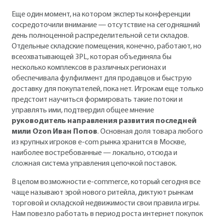
Еще один момент, на котором эксперты конференции
сосредоточили внимание — отсутствие на сегодняшний
день полноценной распределительной сети складов.
Отдельные складские помещения, конечно, работают, но
всеохватывающей 3PL, которая объединяла бы
несколько комплексов в различных регионах и
обеспечивала фулфилмент для продавцов и быструю
доставку для покупателей, пока нет. Игрокам еще только
предстоит научиться формировать такие потоки и
управлять ими, подтвердил общее мнение
руководитель направления развития последней
мили Ozon Иван Попов
. Основная доля товара любого
из крупных игроков e-com рынка хранится в Москве,
наиболее востребованные — локально, отсюда и
сложная система управления цепочкой поставок.
В целом возможности e-commerce, который сегодня все
чаще называют эрой нового ритейла, диктуют рынкам
торговой и складской недвижимости свои правила игры.
Нам повезло работать в период роста интернет покупок