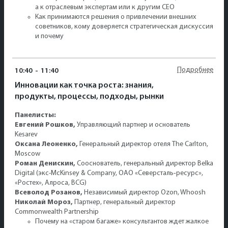
а к отраслевым экспертам или к другим СЕО
Как принимаются решения о привлечении внешних
советников, кому доверяется стратегическая дискуссия
и почему
Подробнее
10:40
-
11:40
Инновации как точка роста: знания,
продукты, процессы, подходы, рынки
Панелисты:
Евгений Рошков,
Управляющий партнер и основатель
Kesarev
Оксана Леоненко,
Генеральный директор отеля The Carlton,
Moscow
Роман Денискин,
Сооснователь, генеральный директор Belka
Digital (экс-McKinsey & Company, ОАО «Северсталь‑ресурс»,
«Ростех», Алроса, BCG)
Всеволод Розанов,
Независимый директор Ozon, Whoosh
Николай Мороз,
Партнер, генеральный директор
Commonwealth Partnership
Почему на «старом багаже» консультантов ждет жалкое