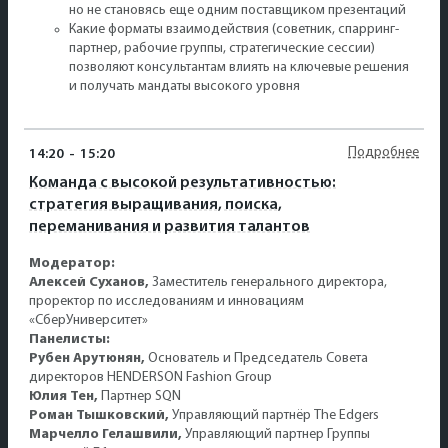
но не становясь еще одним поставщиком презентаций
Какие форматы взаимодействия (советник, спарринг-
партнер, рабочие группы, стратегические сессии)
позволяют консультантам влиять на ключевые решения
и получать мандаты высокого уровня
Подробнее
14:20
-
15:20
Команда с высокой результативностью:
стратегия выращивания, поиска,
переманивания и развития талантов
Модератор:
Алексей Суханов,
Заместитель генерального директора,
проректор по исследованиям и инновациям
«СберУниверситет»
Панелисты:
Рубен Арутюнян,
Основатель и Председатель Совета
директоров HENDERSON Fashion Group
Юлия Тен,
Партнер SQN
Роман Тышковский,
Управляющий партнёр The Edgers
Марчелло Гелашвили,
Управляющий партнер Группы