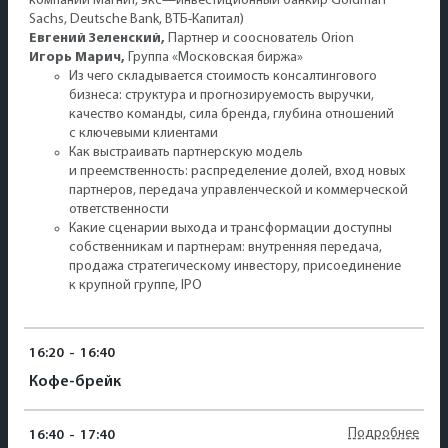
компании Магнит, экс—инвестиционный банкир Goldman
Sachs, Deutsche Bank, ВТБ-Капитал)
Евгений Зеленский,
Партнер и сооснователь Orion
Игорь Марич,
Группа «Московская биржа»
Из чего складывается стоимость консалтингового
бизнеса: структура и прогнозируемость выручки,
качество команды, сила бренда, глубина отношений
с ключевыми клиентами
Как выстраивать партнерскую модель
и преемственность: распределение долей, вход новых
партнеров, передача управленческой и коммерческой
ответственности
Какие сценарии выхода и трансформации доступны
собственникам и партнерам: внутренняя передача,
продажа стратегическому инвестору, присоединение
к крупной группе, IPO
16:20
-
16:40
Кофе-брейк
Подробнее
16:40
-
17:40