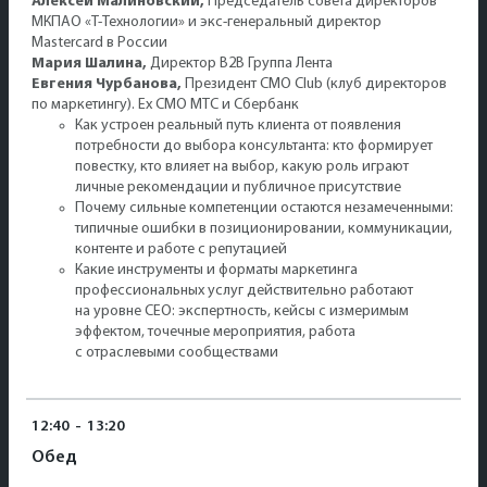
Алексей Малиновский,
Председатель совета директоров
МКПАО «Т-Технологии» и экс-генеральный директор
Mastercard в России
Мария Шалина,
Директор B2B Группа Лента
Евгения Чурбанова,
Президент CMO Club (клуб директоров
по маркетингу). Ex CMO МТС и Сбербанк
Как устроен реальный путь клиента от появления
потребности до выбора консультанта: кто формирует
повестку, кто влияет на выбор, какую роль играют
личные рекомендации и публичное присутствие
Почему сильные компетенции остаются незамеченными:
типичные ошибки в позиционировании, коммуникации,
контенте и работе с репутацией
Какие инструменты и форматы маркетинга
профессиональных услуг действительно работают
на уровне СЕО: экспертность, кейсы с измеримым
эффектом, точечные мероприятия, работа
с отраслевыми сообществами
12:40
-
13:20
Обед