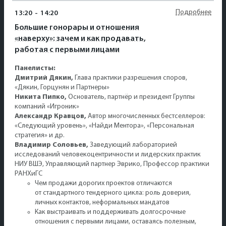
Подробнее
13:20
-
14:20
Большие гонорары и отношения
«наверху»: зачем и как продавать,
работая с первыми лицами
Панелисты:
Дмитрий Дякин,
Глава практики разрешения споров,
«Дякин, Горцунян и Партнеры»
Никита Пипко,
Основатель, партнёр и президент Группы
компаний «Игроник»
Александр Кравцов,
Автор многочисленных бестселлеров:
«Следующий уровень», «Найди Ментора», «Персональная
стратегия» и др.
Владимир Соловьев,
Заведующий лабораторией
исследований человекоцентричности и лидерских практик
НИУ ВШЭ, Управляющий партнер Эврико, Профессор практики
РАНХиГС
Чем продажи дорогих проектов отличаются
от стандартного тендерного цикла: роль доверия,
личных контактов, неформальных мандатов
Как выстраивать и поддерживать долгосрочные
отношения с первыми лицами, оставаясь полезным,