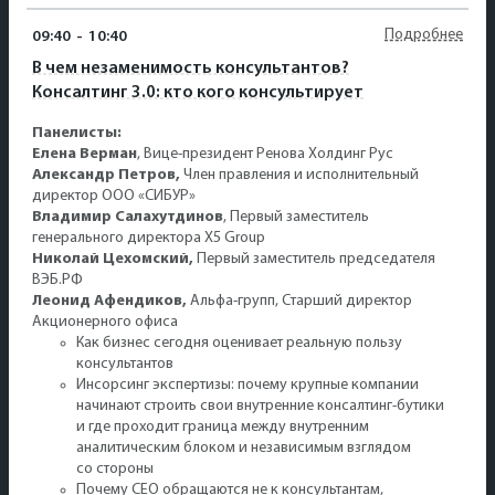
Подробнее
09:40
-
10:40
В чем незаменимость консультантов?
Консалтинг 3.0: кто кого консультирует
Панелисты:
Елена Верман
, Вице-президент Ренова Холдинг Рус
Александр Петров,
Член правления и исполнительный
директор ООО «СИБУР»
Владимир Салахутдинов
, Первый заместитель
генерального директора X5 Group
Николай Цехомский,
Первый заместитель председателя
ВЭБ.РФ
Леонид Афендиков,
Альфа-групп, Старший директор
Акционерного офиса
Как бизнес сегодня оценивает реальную пользу
консультантов
Инсорсинг экспертизы: почему крупные компании
начинают строить свои внутренние консалтинг-бутики
и где проходит граница между внутренним
аналитическим блоком и независимым взглядом
со стороны
Почему СЕО обращаются не к консультантам,