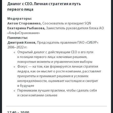
Диалог с CEO. Личная стратегия и путь
первого лица
Модераторы:
Антон Стороженко,
Сооснователь и президент SQN
Екатерина Рыбакова,
Заместитель руководителя блока АО
«АльфаСтрахование»
Панелисты:
Дмитрий Конов,
Председатель правления ПАО «СИБУР»
2006−2022 гг.
Открытый диалог с действующим CEO о его пути
к позиции первого лица: ключевые решения,
поворотные моменты и управленческие выборы
Фокус — на том, как формируется личная стратегия
лидера, как он мыслит о росте компании, расставляет
приоритеты и принимает решения в условиях
неопределённости, оценивает настоящее и смотрит
в будущее
Перенимаем лучшие практики, чтобы сделать себя
и свои компании сильнее
17:40
-
20:00