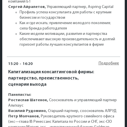
компаний Б1
Сергей Айрапетов,
Управляющий партнер, Aspring Capital
Профиль успеха консультанта для работы с крупным
бизнесом и государством
Как и где искать; привлечение молодого поколения;
сила бренда работодателя
Какие модели мотивации, развития и партнерства
обеспечивают высокую производительность и долгий
горизонт работы лучших консультантов в фирме
Подробнее
15:20
-
16:20
Капитализация консалтинговой фирмы:
партнерство, преемственность,
сценарии выхода
Панелисты:
Ростислав Шатенок,
Сооснователь и управляющий партнер
Альтхаус
Василий Рудомино,
Старший партнер, сооснователь АЛРУД
Петр Молчанов,
Руководитель крупного семейного офиса
(экс—глава IB Ренессанс Капитала по России и СНГ, экс-CIO