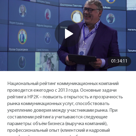
01:34:11
Национальный рейтинг коммуникационных компаний
проводится ежегодно с 2013 года. Основные задачи
рейтинга НР2К – повысить открытость и прозрачность
рынка коммуникационных услуг, способствовать
укреплению доверия между участниками рынка. При
составлении рейтинга учитываются следующие
параметры: объём бизнеса (выручка компаний),
профессиональный опыт (клиентский и кадровый