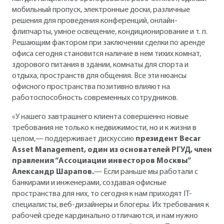
мобильный пропуск, электронные доски, различные
решения для проведения конференций, онлайн-
флипчарты, умное освещение, кондиционирование и т. п.
Решающим фактором при заключении сделки по аренде
офиса сегодня становится наличие в нем тихих комнат,
здорового питания в здании, комнаты для спорта и
отдыха, пространств для общения. Все эти нюансы
офисного пространства позитивно влияют на
работоспособность современных сотрудников.
«У нашего завтрашнего клиента совершенно новые
требования не только к недвижимости, но и к жизни в
целом,— поддерживает дискуссию
президент Becar
Asset Management, один из основателей РГУД, член
правления “Ассоциации инвесторов Москвы”
Александр Шарапов.
— Если раньше мы работали с
банкирами и инженерами, создавая офисные
пространства для них, то сегодня к нам приходят IT-
специалисты, веб-дизайнеры и блогеры. Их требования к
рабочей среде кардинально отличаются, и нам нужно