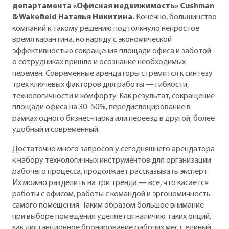
департамента «Офисная недвижимость» Cushman
& Wakefield Наталья Никитина.
Конечно, большинство
компаний к такому решению подтолкнуло непростое
время карантина, но наряду с экономической
эффективностью сокращения площади офиса и заботой
о сотрудниках пришло и осознание необходимых
перемен. Современные арендаторы стремятся к синтезу
трех ключевых факторов для работы — гибкости,
технологичности и комфорту. Как результат, сокращение
площади офиса на 30–50%, передислоцирование в
рамках одного бизнес-парка или переезд в другой, более
удобный и современный.
Достаточно много запросов у сегодняшнего арендатора
к набору технологичных инструментов для организации
рабочего процесса, продолжает рассказывать эксперт.
Их можно разделить на три тренда — все, что касается
работы с офисом, работы с командой и эргономичность
самого помещения. Таким образом большое внимание
при выборе помещения уделяется наличию таких опций,
как дистанционное бронирование рабочих мест, единый