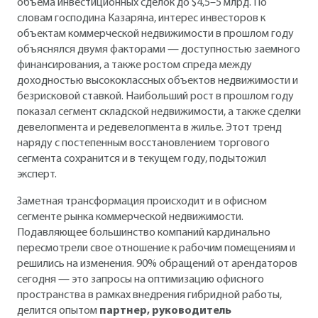
объема инвестиционных сделок до $4,5–5 млрд. По
словам господина Казаряна, интерес инвесторов к
объектам коммерческой недвижимости в прошлом году
объяснялся двумя факторами — доступностью заемного
финансирования, а также ростом спреда между
доходностью высококлассных объектов недвижимости и
безрисковой ставкой. Наибольший рост в прошлом году
показал сегмент складской недвижимости, а также сделки
девелопмента и редевелопмента в жилье. Этот тренд
наряду с постепенным восстановлением торгового
сегмента сохранится и в текущем году, подытожил
эксперт.
Заметная трансформация происходит и в офисном
сегменте рынка коммерческой недвижимости.
Подавляющее большинство компаний кардинально
пересмотрели свое отношение к рабочим помещениям и
решились на изменения. 90% обращений от арендаторов
сегодня — это запросы на оптимизацию офисного
пространства в рамках внедрения гибридной работы,
делится опытом
партнер, руководитель