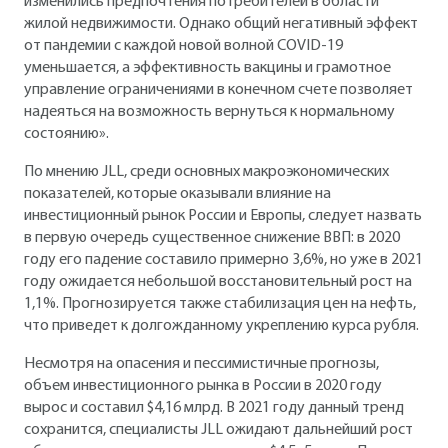
изменились предпочтения потребителей в области
жилой недвижимости. Однако общий негативный эффект
от пандемии с каждой новой волной COVID-19
уменьшается, а эффективность вакцины и грамотное
управление ограничениями в конечном счете позволяет
надеяться на возможность вернуться к нормальному
состоянию».
По мнению JLL, среди основных макроэкономических
показателей, которые оказывали влияние на
инвестиционный рынок России и Европы, следует назвать
в первую очередь существенное снижение ВВП: в 2020
году его падение составило примерно 3,6%, но уже в 2021
году ожидается небольшой восстановительный рост на
1,1%. Прогнозируется также стабилизация цен на нефть,
что приведет к долгожданному укреплению курса рубля.
Несмотря на опасения и пессимистичные прогнозы,
объем инвестиционного рынка в России в 2020 году
вырос и составил $4,16 млрд. В 2021 году данный тренд
сохранится, специалисты JLL ожидают дальнейший рост