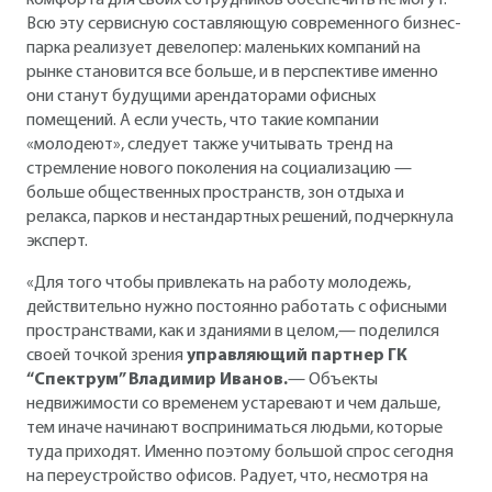
комфорта для своих сотрудников обеспечить не могут.
Всю эту сервисную составляющую современного бизнес-
парка реализует девелопер: маленьких компаний на
рынке становится все больше, и в перспективе именно
они станут будущими арендаторами офисных
помещений. А если учесть, что такие компании
«молодеют», следует также учитывать тренд на
стремление нового поколения на социализацию —
больше общественных пространств, зон отдыха и
релакса, парков и нестандартных решений, подчеркнула
эксперт.
«Для того чтобы привлекать на работу молодежь,
действительно нужно постоянно работать с офисными
пространствами, как и зданиями в целом,— поделился
своей точкой зрения
управляющий партнер ГК
“Спектрум” Владимир Иванов.
— Объекты
недвижимости со временем устаревают и чем дальше,
тем иначе начинают восприниматься людьми, которые
туда приходят. Именно поэтому большой спрос сегодня
на переустройство офисов. Радует, что, несмотря на