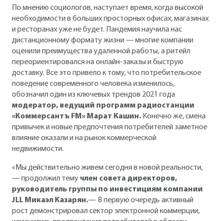
По мнению социологов, наступает время, когда высокой
необходимости в больших просторных офисах, магазинах
и ресторанах уже не будет. Пандемия научила нас
дистанционному формату жизни — многие компании
оценили преимущества удаленной работы, а ритейл
переориентировался на онлайн-заказы и быструю
доставку. Все это привело к тому, что потребительское
поведение современного человека изменилось,
обозначил один из ключевых трендов 2021 года
модератор, ведущий программ радиостанции
«Коммерсантъ FM» Марат Кашин.
Конечно же, смена
привычек и новые предпочтения потребителей заметное
влияние оказали и на рынок коммерческой
недвижимости.
«Мы действительно живем сегодня в новой реальности,
— продолжил тему
член совета директоров,
руководитель группы по инвестициям компании
JLL Микаэл Казарян.
— В первую очередь активный
рост демонстрировал сектор электронной коммерции,