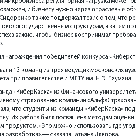
о и микробизнеса регуляторная нагрузка может б
возможен, и бизнесу нужно через отраслевые о
 Сидоренко также поддержал тезис о том, что р
к окологосударственным структурам, а затем по
спеха важно, чтобы бизнес воспринимал требован
.
я награждения победителей конкурса «Киберст
вали 13 команд из трех ведущих московских ву
а при правительстве и МГТУ им. Н. Э. Баумана.
нда «КиберКаска» из Финансового университета
ивному страхованию компании «АльфаСтраховани
ала, что студенты из команды «КиберКаска» по
ку. Их работа была посвящена методам оценки 
м продуктом. «Это можно использовать где угод
ая разработка»,— сказала Татьяна Лаврова.