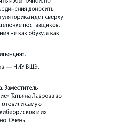
ыть избыточной, но
бъединения доносить
егуляторика идет сверху
 цепочке поставщиков,
ия не как обузу, а как
ипендия».
зов — НИУ ВШЭ,
. Заместитель
е» Татьяна Лаврова во
дготовили самую
киберрисков и их
но. Очень