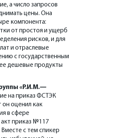
е, а число запросов
днимать цены. Она
ыре компонента:
тки от простоя и ущерб
еделения рисков, и для
лат и отраслевые
ению с государственным
лее дешевые продукты
уппы «Р.И.М.
—
ие на приказ ФСТЭК
т он оценил как
ия в сфере
 акт приказ №117
 Вместе с тем спикер