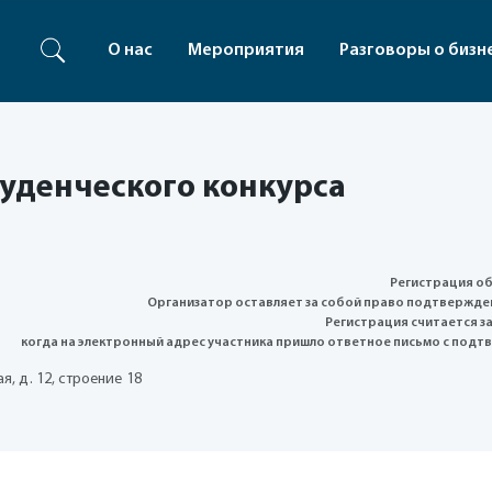
О нас
Мероприятия
Разговоры о бизн
уденческого конкурса
Регистрация об
Организатор оставляет за собой право подтвержден
Регистрация считается з
когда на электронный адрес участника пришло ответное письмо с подт
, д. 12, строение 18