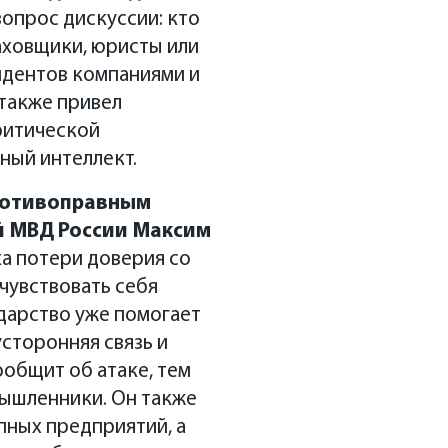
опрос дискуссии: кто
аховщики, юристы или
идентов компаниями и
также привел
ритической
ный интеллект.
противоправным
 МВД России Максим
а потери доверия со
чувствовать себя
ударство уже помогает
сторонняя связь и
ообщит об атаке, тем
мышленники. Он также
пных предприятий, а