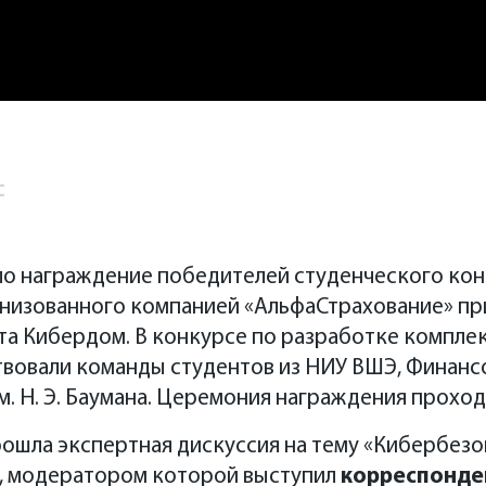
с
ло награждение победителей студенческого ко
анизованного компанией «АльфаСтрахование» п
та Кибердом. В конкурсе по разработке компле
твовали команды студентов из НИУ ВШЭ, Финанс
м. Н. Э. Баумана. Церемония награждения прохо
шла экспертная дискуссия на тему «Кибербезоп
», модератором которой выступил
корреспонде