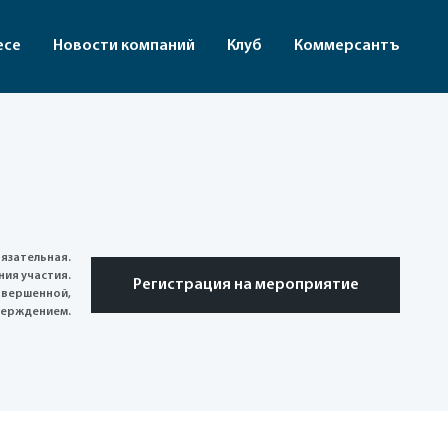
есе
Новости компаний
Клуб
Коммерсантъ
язательная.
ия участия.
Регистрация на мероприятие
авершенной,
верждением.