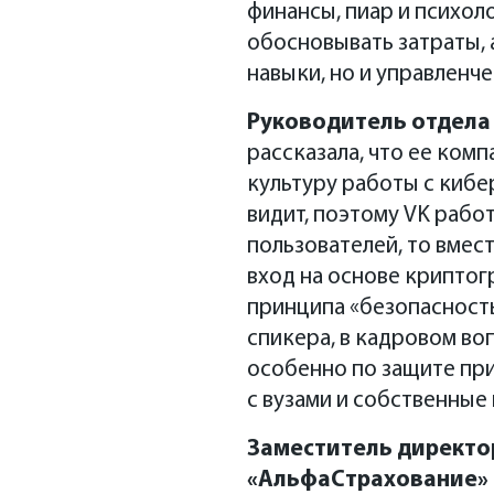
финансы, пиар и психол
обосновывать затраты, а
навыки, но и управленч
Руководитель отдела
рассказала, что ее ком
культуру работы с кибер
видит, поэтому VK рабо
пользователей, то вмес
вход на основе криптог
принципа «безопасност
спикера, в кадровом в
особенно по защите при
с вузами и собственные
Заместитель директо
«АльфаСтрахование» 