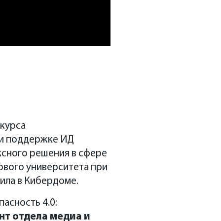
нкурса
ри поддержке ИД
ксного решения в сфере
ового университета при
дила в Кибердоме.
асность 4.0:
нт отдела медиа и