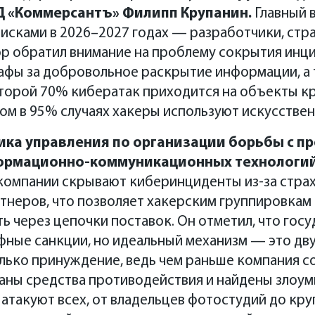
 «Коммерсантъ» Филипп Крупанин
.
Главный в
исками в 2026–2027 годах — разработчики, стр
р обратил внимание на проблему сокрытия инц
афы за добровольное раскрытие информации, а 
оторой 70% кибератак приходится на объекты к
ом в 95% случаях хакеры используют искусствен
ика управления по организации борьбы с 
ормационно-коммуникационных технологий
 компании скрывают киберинциденты из-за страх
тнеров, что позволяет хакерским группировкам 
ть через цепочки поставок. Он отметил, что гос
ные санкции, но идеальный механизм — это дву
олько принуждение, ведь чем раньше компания с
аны средства противодействия и найдены злоу
 атакуют всех, от владельцев фотостудий до кру