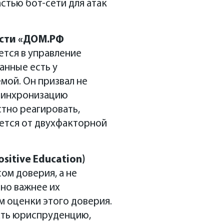
стью бот-сети для атак
ости
«
ДОМ.РФ
ется в управление
анные есть у
мой. Он призвал не
 синхронизацию
тно реагировать,
ается от двухфакторной
sitive Education)
ом доверия, а не
но важнее их
м оценки этого доверия.
ать юриспруденцию,