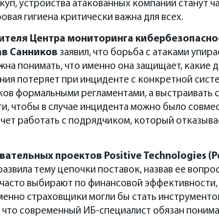
куп, устройства атакованных компаний станут ча
овая гигиена критически важна для всех.
ителя Центра мониторинга кибербезопасн
в Санников
заявил, что борьба с атаками упира
жна понимать, что именно она защищает, какие д
ния потеряет при инциденте с конкретной систе
ков формальными регламентами, а выстраивать
и, чтобы в случае инцидента можно было совмес
очет работать с подрядчиком, который отказыв
тельных проектов Positive Technologies (Po
азвила тему цепочки поставок, назвав ее вопрос
часто выбирают по финансовой эффективности, 
менно страховщики могли бы стать инструменто
, что современный ИБ-специалист обязан поним