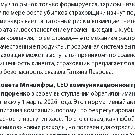
му что рынок только формируется, тарифы низки
м по мере роста убытков страховщики начнут по
ние закрывает остаточный риск и возмещает чет
 атаки, восстановление утраченных данных, убы
ая компания, по ее словам,— это механизм распр
ачественные продукты, прозрачная система вып
раховщик может выступать «пряником» по сравн
щищенность клиента, страховщик предлагает бо
ю безопасность, сказала Татьяна Лаврова.
совета Минцифры, CEO коммуникационной гр
Сидоренко
в своем выступлении обратил вниман
 в силу 1 марта 2026 года. Этот нормативный ак
итания компаний», потому что без регулирован
ности наступит хаос. По его словам, как любой
сников» новые расходы, но полезен для отрасли.