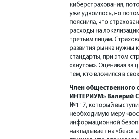
киберстрахования, пото
уже удвоилось, но пото
пояснила, что страхова
расходы на локализацию
третьим лицам. Страхов
развития рынка нужны к
стандарты, при этом ст
«кнутом». Оценивая за
тем, кто вложился в сво
Член общественного 
ИНТЕРИУМ» Валерий 
№117, который выступил
необходимую меру «восп
информационной безопас
накладывает на «безопа