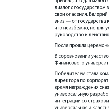
признал, что для малог
диалог с государством 
свои опасения. Валерий
вниз — от государства 
что неизбежно, но для у
руководство к действию
После прошла церемони
В соревновании участво
Финансового университет
Победителем стала кома
директора по корпорат
время награждения сказ
универсальную разработ
интеграции со страховы
универсальная и классн