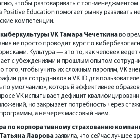
огию, чтобы разговаривать с топ-менеджментом 
 Positive Education помогает рынку развивать н
еские компетенции.
 киберкультуры VK Тамара Чечеткина
во вре
пания не просто проводит курс по кибербезопасн
рисками. Культура — это то, как человек ведет с
тает с убеждениями и прошлым опытом сотрудни
то того, чтобы учить их сложным паролям, VK в
рафии для сотрудников и VK ID для пользовател
ь по умолчанию», который эффективнее образов
опросе VK испытывает дефицит квалифицированн
ложений, но закрывает потребность через стаж
 программы, а не через массовый наем.
ра по корпоративному страхованию компан
Татьяна Лаврова
заявила, что сейчас лучшее в